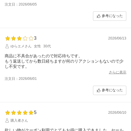
す！感動しました！とても丁寧に梱包していただきありがとうご
注文日：2026/06/05
ざいました。また利用させていただきます。
参考になった
3
2026/06/13
ゆらエメさん
女性
30代
商品に不具合があったので対応待ちです。
もう返送してから数日経ちますが何のリアクションもないので少
し不安です。
さらに表示
注文日：2026/06/01
参考になった
5
2026/06/10
購入者さん
欲しい物がクーポン利用でとてもお得に購入できました。セール