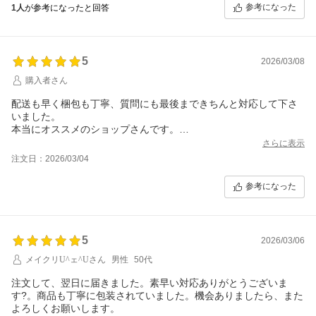
参考になった
1人
が参考になったと回答
5
2026/03/08
購入者さん
配送も早く梱包も丁寧、質問にも最後まできちんと対応して下さ
いました。
本当にオススメのショップさんです。
気持ちよく買い物が出来ました。
さらに表示
ありがとうございました。
注文日：2026/03/04
参考になった
5
2026/03/06
メイクリU^ェ^Uさん
男性
50代
注文して、翌日に届きました。素早い対応ありがとうございま
す?。商品も丁寧に包装されていました。機会ありましたら、また
よろしくお願いします。