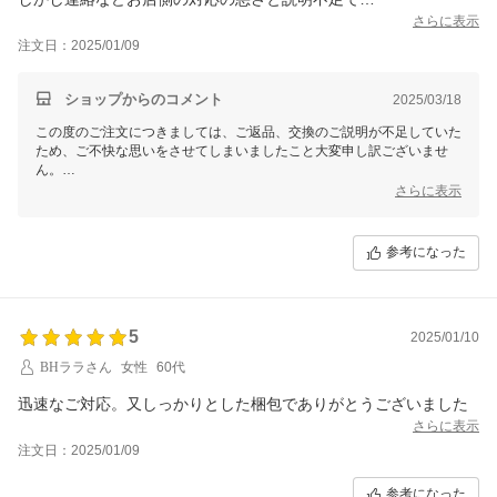
最後はとても嫌な気持ちになりました
さらに表示
このお店では買い物しないです
注文日：2025/01/09
ショップからのコメント
2025/03/18
この度のご注文につきましては、ご返品、交換のご説明が不足していた
ため、ご不快な思いをさせてしまいましたこと大変申し訳ございませ
ん。
さらに表示
今後、スタッフ一同十分に留意し、再発防止に努めてまいりますので、
何卒よろしくお願い申し上げます。
参考になった
5
2025/01/10
BHララさん
女性
60代
迅速なご対応。又しっかりとした梱包でありがとうございました
さらに表示
注文日：2025/01/09
参考になった