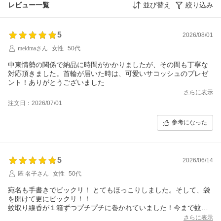
レビュー一覧
並び替え
絞り込み
5
2026/08/01
meidmaさん
女性
50代
中東情勢の関係で納品に時間がかかりましたが、その間も丁寧な
対応頂きました。首輪が届いた時は、可愛いサコッシュのプレゼ
ント！ありがとうございました
さらに表示
注文日：2026/07/01
参考になった
5
2026/06/14
匿 名子さん
女性
50代
宛名も手書きでビックリ！ とてもほっこりしました。そして、袋
を開けて更にビックリ！！
蚊取り線香が１箱ずつプチプチに巻かれていました！今まで蚊取
り線香を買って1箱ずつプチプチに巻かれていた事はなかったで
さらに表示