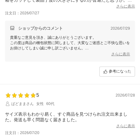
価するなら星1だな。
さらに表示
注文日：2026/07/27
ショップからのコメント
2026/07/29
貴重なご意見を頂き、誠にありがとうございます。
この度は商品の梱包状態に関しまして、大変なご迷惑とご不快な思いを
お掛けしてしまい誠に申し訳ございません。
こちらの商品は、ヤマト運輸の提携倉庫に梱包業務を委託しており、本
さらに表示
来はダンボールを使用せず、梱包材（プチプチ巻き）に包んで発送する
ルールになっておりました。
しかしながら、この度は弊社と委託倉庫との連携や指導が行き届いてお
参考になった
らず、お客様に多大なるご迷惑をおかけする結果となってしまいまし
た。
今後は二度とこのようなことが起こらぬよう、倉庫側には、ルール遵守
と管理体制を徹底するよう厳重に注意するとともに、定期的に梱包ルー
5
2026/07/28
ルの再確認などのクオリティチェックを行い、配送品質の向上に努めて
まいります。
ばどままさん
女性
60代
この度は貴重なご指摘を頂き、誠にありがとうございました。
重ねてではございますが、深くお詫び申し上げます。
サイズ表示もわかり易く、すぐ商品を見つけられ注文出来まし
た。発送も早く問題なく届きました。
さらに表示
注文日：2026/07/20