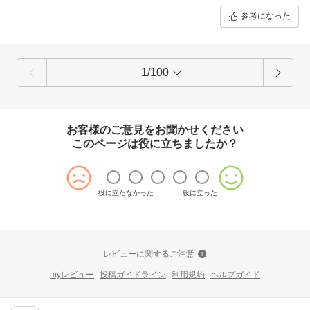
参考になった
1/100
お客様のご意見をお聞かせください
このページは役に立ちましたか？
役に立たなかった
役に立った
レビューに関するご注意
myレビュー
投稿ガイドライン
利用規約
ヘルプガイド