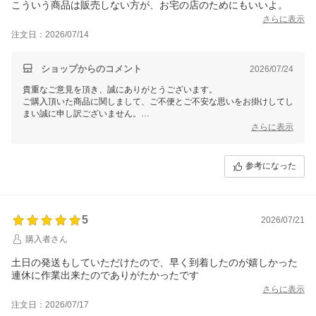
こういう商品は販売しない方が、お宅の店のためにもいいよ。
さらに表示
注文日：2026/07/14
ショップからのコメント
2026/07/24
貴重なご意見を頂き、誠にありがとうございます。
ご購入頂いた商品に関しまして、ご不便とご不安な思いをお掛けしてし
まい誠に申し訳ございません。
商品不具合につきましては、直ちに製造メーカーに報告・確認させて頂
さらに表示
きました。
製造メーカーからは、「初期不良の可能性が高い」との回答がございま
したので、この度は交換品発送のご対応をさせて頂きたく存じます。
参考になった
交換品対応の詳細は、ご登録のメールアドレスに送信のメール内容をご
確認頂けますと幸いです。
また、商品初期不良などでお困りの際は、弊社にて責任をもって対応さ
せて頂きますので、どうぞお気軽にお問い合わせ窓口までご連絡くださ
5
2026/07/21
い。
今後も、お客様が安心してご利用頂けるサービスを目指し、スタッフ一
購入者さん
同、ご不便の解消に努めてまいります。
この度は貴重な声をお届けくださり、心より感謝申し上げます。
土日の発送もしていただけたので、早く到着したのが嬉しかった
連休に作業出来たのでありがたかったです
さらに表示
注文日：2026/07/17