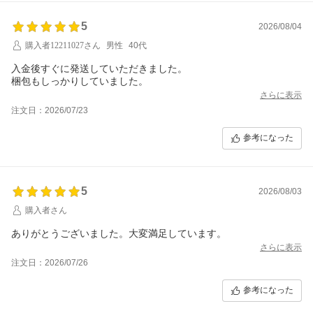
5
2026/08/04
購入者12211027さん
男性
40代
入金後すぐに発送していただきました。
梱包もしっかりしていました。
さらに表示
注文日：2026/07/23
参考になった
5
2026/08/03
購入者さん
さらに表示
注文日：2026/07/26
参考になった