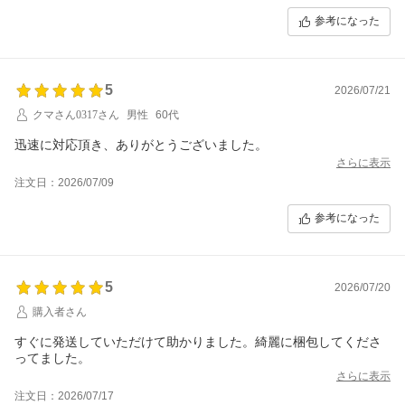
参考になった
5
2026/07/21
クマさん0317さん
男性
60代
迅速に対応頂き、ありがとうございました。
さらに表示
注文日：2026/07/09
参考になった
5
2026/07/20
購入者さん
すぐに発送していただけて助かりました。綺麗に梱包してくださ
ってました。
さらに表示
注文日：2026/07/17