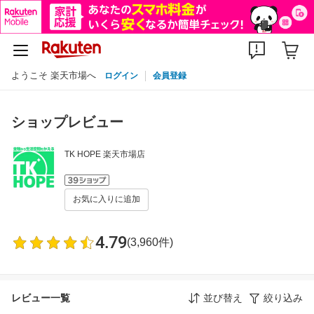
ようこそ 楽天市場へ
ログイン
会員登録
ショップレビュー
TK HOPE 楽天市場店
お気に入りに追加
4.79
(3,960件)
レビュー一覧
並び替え
絞り込み