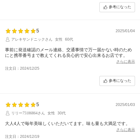
参考になった
5
2025/01/04
アレキサンドニックさん
女性
60代
事前に発送確認のメール連絡、交通事情で万一届かない時のため
にと携帯番号まで教えてくれる良心的で安心出来るお店です。
さらに表示
注文日：2024/12/25
参考になった
5
2025/01/03
リリー75186864さん
女性
30代
大人4人で毎年美味しくいただいてます。味も量も大満足です。
さらに表示
注文日：2024/12/19