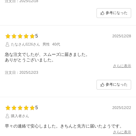
注文日：2025/12/18
参考になった
5
2025/12/28
たなさん0226さん
男性
40代
急な注文でしたが、スムーズに届きました。
ありがとうございました。
さらに表示
注文日：2025/12/23
参考になった
5
2025/12/22
購入者さん
早々の連絡で安心しました。きちんと先方に届いたようです。
さらに表示