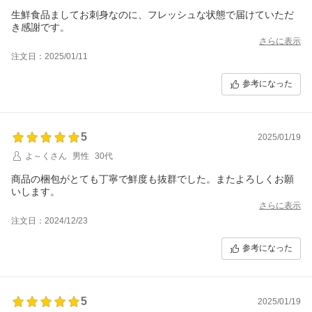
生鮮食品ましてお刺身なのに、フレッシュな状態で届けていただ
き感謝です。
さらに表示
注文日：2025/01/11
参考になった
5
2025/01/19
よ～くさん
男性
30代
商品の梱包がとても丁寧で鮮度も抜群でした。またよろしくお願
いします。
さらに表示
注文日：2024/12/23
参考になった
5
2025/01/19