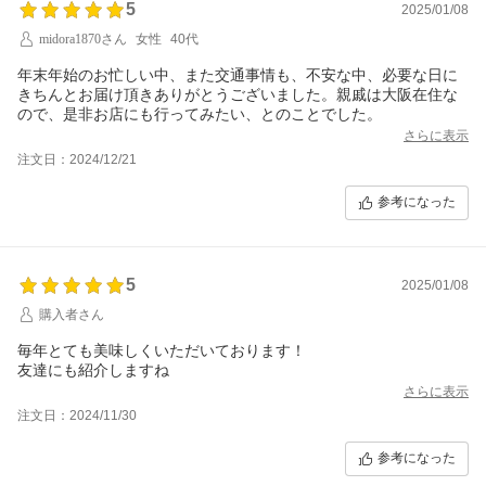
5
2025/01/08
midora1870さん
女性
40代
年末年始のお忙しい中、また交通事情も、不安な中、必要な日に
きちんとお届け頂きありがとうございました。親戚は大阪在住な
ので、是非お店にも行ってみたい、とのことでした。
さらに表示
注文日：2024/12/21
参考になった
5
2025/01/08
購入者さん
毎年とても美味しくいただいております！
友達にも紹介しますね
さらに表示
注文日：2024/11/30
参考になった