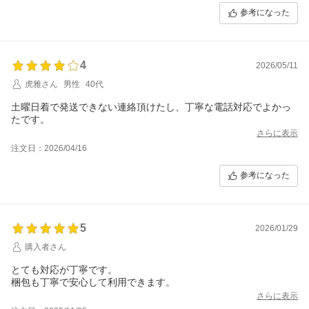
参考になった
4
2026/05/11
虎雅さん
男性
40代
土曜日着で発送できない連絡頂けたし、丁寧な電話対応でよかっ
たです。
さらに表示
注文日：2026/04/16
参考になった
5
2026/01/29
購入者さん
とても対応が丁寧です。
梱包も丁寧で安心して利用できます。
さらに表示