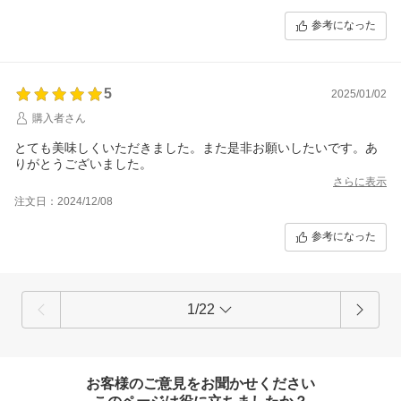
参考になった
5
2025/01/02
購入者さん
とても美味しくいただきました。また是非お願いしたいです。あ
りがとうございました。
さらに表示
注文日：2024/12/08
参考になった
1/22
お客様のご意見をお聞かせください