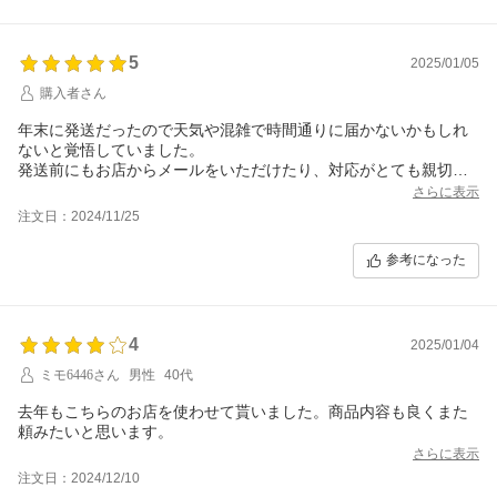
5
2025/01/05
購入者さん
年末に発送だったので天気や混雑で時間通りに届かないかもしれ
ないと覚悟していました。
発送前にもお店からメールをいただけたり、対応がとても親切で
した。
さらに表示
安心して利用できたので、みんなにおすすめしたいと思います。
注文日：2024/11/25
参考になった
4
2025/01/04
ミモ6446さん
男性
40代
去年もこちらのお店を使わせて貰いました。商品内容も良くまた
頼みたいと思います。
さらに表示
注文日：2024/12/10