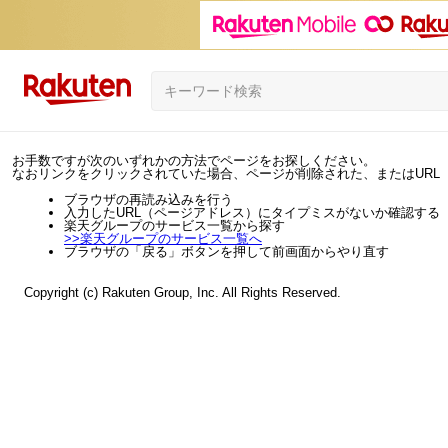
お手数ですが次のいずれかの方法でページをお探しください。
なおリンクをクリックされていた場合、ページが削除された、またはURL
ブラウザの再読み込みを行う
入力したURL（ページアドレス）にタイプミスがないか確認する
楽天グループのサービス一覧から探す
>>
楽天グループのサービス一覧へ
ブラウザの「戻る」ボタンを押して前画面からやり直す
Copyright (c) Rakuten Group, Inc. All Rights Reserved.