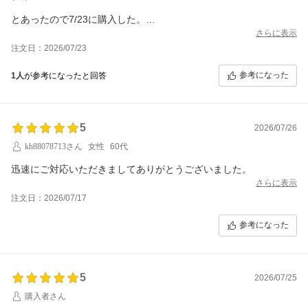
とあったので7/23に購入した。
マラソンが終わった7/27にこちらから納期の確認をしたところ
さらに表示
「メーカーより大幅な遅延となり、入荷日が未定とのご報告がご
注文日：2026/07/23
ざいました。
誠に申し訳ございませんが、上記注文番号のご注文はキャンセル
参考になった
1人
が参考になったと回答
とさせていただいてもよろしいでしょうか。」
という返信が来た。
商品がないにも関わらず在庫があるように表記するのはやめてい
5
2026/07/26
ただきたいし、こちらからの問い合わせの返信ではなく、店舗か
らマラソン期間中に連絡をいただきたかった。
kh88078713さん
女性
60代
迅速にご対応いただきましてありがとうございました。
さらに表示
注文日：2026/07/17
参考になった
5
2026/07/25
購入者さん