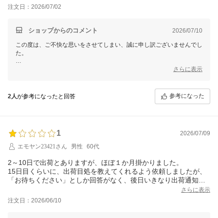
注文日：2026/07/02
ショップからのコメント
2026/07/10
この度は、ご不快な思いをさせてしまい、誠に申し訳ございませんでし
た。
「無在庫販売」とのご指摘をいただきましたが、当店では常時商品の在
さらに表示
庫確保・補充を行っており、無在庫販売は行っておりません。
しかしながら、商品の納品状況や物流の影響により、一時的に入荷が遅
れる場合があり、その結果、お届けまでお時間をいただくことがござい
参考になった
2人
が参考になったと回答
ます。
今回、お客様にご心配とご迷惑をおかけしましたことを深くお詫び申し
上げます。
1
今後も在庫管理および商品の供給体制の改善に努め、より安心してご利
2026/07/09
用いただける店舗運営を目指してまいります。
エモヤン23421さん
男性
60代
貴重なご意見をいただき、ありがとうございました。
2～10日で出荷とありますが、ほぼ１か月掛かりました。
15日目くらいに、出荷目処を教えてくれるよう依頼しましたが、
「お待ちください」としか回答がなく、後日いきなり出荷通知が
きました。目処がたった時点での連絡とかお詫びの文言とか無い
さらに表示
のは、お客様対応として、ひどすぎると思います。
注文日：2026/06/10