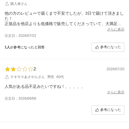
購入者さん
他の方のレビューで届くまで不安でしたが、3日で届けて頂きまし
た！
正規品を他店よりも低価格で販売してくださっていて、大満足の
お買い物が出来ました。
さらに表示
また利用したいと思います。
注文日：2026/07/22
ありがとうございました。
参考になった
1人
が参考になったと回答
2
2026/07/20
テキサスあさやんさん
男性
60代
人気がある品不足みたいですね！、、、、、
さらに表示
注文日：2026/06/06
参考になった