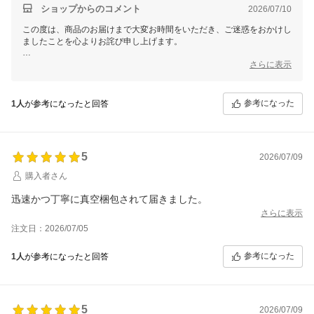
ショップからのコメント
2026/07/10
この度は、商品のお届けまで大変お時間をいただき、ご迷惑をおかけし
ましたことを心よりお詫び申し上げます。
また、お問い合わせをいただいた際に具体的な出荷予定をご案内でき
さらに表示
ず、「お待ちください」との回答のみとなってしまったことで、ご不安
な思いをお掛けしましたことを重ねてお詫び申し上げます。
参考になった
1人
が参考になったと回答
本来であれば、お届け状況や見込みについて、可能な限り分かりやすく
ご案内し、お客様に安心してお待ちいただけるよう努めるべきでした。
今回いただいたご意見を真摯に受け止め、ご案内方法や対応品質の改善
に努めてまいります。
5
2026/07/09
購入者さん
迅速かつ丁寧に真空梱包されて届きました。
さらに表示
注文日：2026/07/05
参考になった
1人
が参考になったと回答
5
2026/07/09