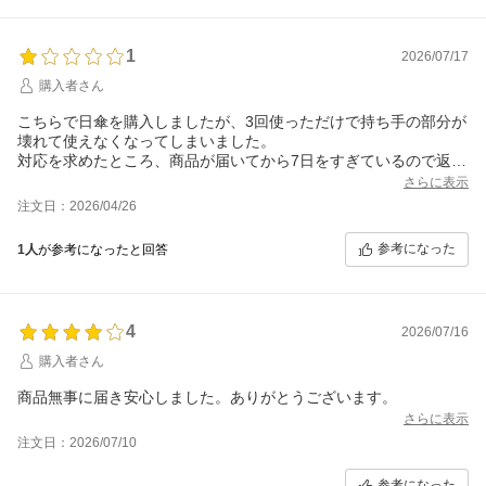
1
2026/07/17
購入者さん
こちらで日傘を購入しましたが、3回使っただけで持ち手の部分が
壊れて使えなくなってしまいました。
対応を求めたところ、商品が届いてから7日をすぎているので返品
はできないとの事でした。
さらに表示
注文日：2026/04/26
不良品を売りつけるのは良くないと思います。
少し安くなっていたのでこちらで購入しましたが、正規店で買え
参考になった
1人
が参考になったと回答
ばよかったです。
4
2026/07/16
購入者さん
商品無事に届き安心しました。ありがとうございます。
さらに表示
注文日：2026/07/10
参考になった