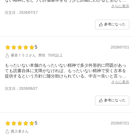
るのだが。どんな保管をしていたのであろうかと興味が湧く。受
さらに表示
け取った本を開いたとき天にほこりとゴミがあり箒で掃く必要が
注文日：2026/07/17
あったのは驚いた。これがもたいない精神の評価では良いであ
る。納品書に手に付いたほこりが移ったとおもわれる汚れがあっ
参考になった
た。おそらくこの納品書をもって本を探して一緒に入れたのであ
ろう。本は機械を使って吹き付け清掃・消毒をしてくれているが
納品書までは・・・と却ってもたいない精神の親切さが偲ばれ喜
んで良いものと期待したい。GEMINIはもったいない本舗はそこま
5
2026/07/21
でしないと言っているがどうだろうか？送料・管理費が追加され
ているので簡単な吹き付け清掃消毒は期待したいが。
番茶７５２さん
男性
70代以上
もったいない本舗のもったいない精神で多少外形的に問題があっ
ても読書自体に支障がなければ、もったいない精神で安く古本を
提供するという方針に随分助けられている。中古ー良いと言って
も安心はできない。管理送料を節約する方法あれば嬉しいのだ
さらに表示
が。今回は元の所有者らしい名前（頭に商がつく理由は分からぬ
注文日：2026/06/27
が）と廃棄印があるのが気にかかるが、シミもなく比較的きれい
であるが、評価が中古ー良にとどまっているのは、書き込み押印
参考になった
などの外形的マイナス点とする外形基準が働いた結果の総合評価
であろう。古本の購入手続き、保管方針、もったいない本舗独自
の評価基準がわかれば安心なのだが。
5
2026/07/21
購入者さん