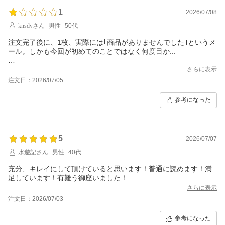
1
2026/07/08
knsdyさん
男性
50代
注文完了後に、1枚、実際には｢商品がありませんでした｣というメ
ール。しかも今回が初めてのことではなく何度目か...
本日他の商品を受け取ったが、また別のCDが1枚入っていません
さらに表示
でした(問い合わせ中)。在庫管理も配送センターも杜撰すぎる気が
注文日：2026/07/05
します。
参考になった
今回、CD19点(全て状態は｢非常に良い｣)購入させていただきまし
たが、結局欲しかった2枚がなく、届いたCDも盤面や歌詞カード
の状態があまり良くなく、非常に残念な買い物になりました。
5
在庫管理も改善されているようには思えず、安心して購入できな
2026/07/07
いかな...残念ながら。
水遊記さん
男性
40代
30,324円や30,444円で高値転売している場合ではないように思い
充分、キレイにして頂けていると思います！普通に読めます！満
ます。
足しています！有難う御座いました！
さらに表示
注文日：2026/07/03
参考になった