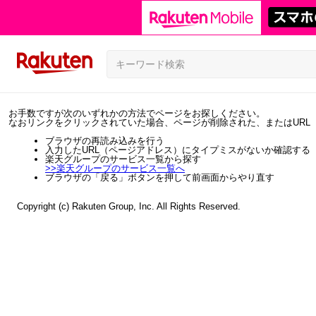
お手数ですが次のいずれかの方法でページをお探しください。
なおリンクをクリックされていた場合、ページが削除された、またはURL
ブラウザの再読み込みを行う
入力したURL（ページアドレス）にタイプミスがないか確認する
楽天グループのサービス一覧から探す
>>
楽天グループのサービス一覧へ
ブラウザの「戻る」ボタンを押して前画面からやり直す
Copyright (c) Rakuten Group, Inc. All Rights Reserved.