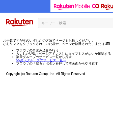
お手数ですが次のいずれかの方法でページをお探しください。
なおリンクをクリックされていた場合、ページが削除された、またはURL
ブラウザの再読み込みを行う
入力したURL（ページアドレス）にタイプミスがないか確認する
楽天グループのサービス一覧から探す
>>
楽天グループのサービス一覧へ
ブラウザの「戻る」ボタンを押して前画面からやり直す
Copyright (c) Rakuten Group, Inc. All Rights Reserved.