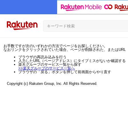
お手数ですが次のいずれかの方法でページをお探しください。
なおリンクをクリックされていた場合、ページが削除された、またはURL
ブラウザの再読み込みを行う
入力したURL（ページアドレス）にタイプミスがないか確認する
楽天グループのサービス一覧から探す
>>
楽天グループのサービス一覧へ
ブラウザの「戻る」ボタンを押して前画面からやり直す
Copyright (c) Rakuten Group, Inc. All Rights Reserved.