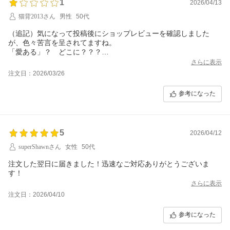
1
2026/04/13
猫背2013さん
男性
50代
（追記）気になって投稿後にショップレビューを確認しました
が、色々苦言を呈されてますね。
「愛ある」？ どこに？？？
さらに表示
商品の購入時には価格は勿論の事、その他の要素も考慮して店舗
注文日：2026/03/26
を選ぶ。
その一つに配達日時がある。
参考になった
贈答用にこの店舗から商品を購入したが、指定日に配達できない
旨の連絡が届いた。その連絡には更に再設定した日にさえ配達で
きないかもしれないと付け加えられている。
5
「セラー間の商品移動」なんてこちらは知ったことではない。
2026/04/12
superShawnさん
女性
50代
文面は決して失礼なものではかかったが、結構な時間が経過して
からの一方的なものであった。
注文した翌日に届きました！迅速なご対応ありがとうございま
す！
まぁ、理由（言い訳）はあるでしょう。ただ、こういう事態にな
さらに表示
る可能性があるなら、最初から配達日についてはあのような表記
注文日：2026/04/10
をするものではないでしょう。
それから、約束が果たせないなのであれば、一方的に配達日を告
知するだけではなく、「キャンセルなさいますか？」となぜ尋ね
参考になった
ない？何故そちらの都合だけ通す？そこは非常に失礼かと強く思