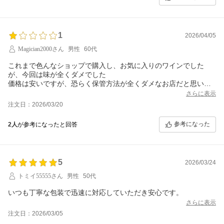
1
2026/04/05
Magician2000さん
男性
60代
これまで色んなショップで購入し、お気に入りのワインでした
が、今回は味が全くダメでした
価格は安いですが、恐らく保管方法が全くダメなお店だと思いま
す。
さらに表示
5本も買ったのにガッカリです
注文日：2026/03/20
参考になった
2人
が参考になったと回答
5
2026/03/24
トミイ55555さん
男性
50代
さらに表示
注文日：2026/03/05