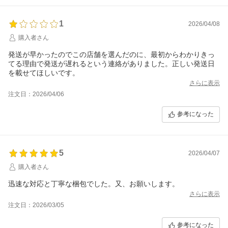
う。
推測ではあるが、どの商品についてもこういう状況ではないので
1
2026/04/08
しょうか？
「セラー間の商品移動」に不安要素がある商品の納期表示は再考
購入者さん
するべきでしょう。
発送が早かったのでこの店舗を選んだのに、最初からわかりきっ
てる理由で発送が遅れるという連絡がありました。正しい発送日
愛は全く無いですよね。
を載せてほしいです。
さらに表示
注文日：2026/04/06
参考になった
5
2026/04/07
購入者さん
迅速な対応と丁寧な梱包でした。又、お願いします。
さらに表示
注文日：2026/03/05
参考になった