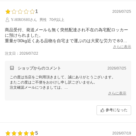
1
2026/07/25
Y-HIROSHIさん
男性
70代以上
商品受付、発送メールも無く突然配達され不在の為宅配ロッカー
に預けられました。
重量が30kg近くある品物を自宅まで運ぶのは大変な労力で８0歳
近い年齢で腰も悪い
さらに表示
私には非常に大変でした。ショップの対応に不満があり本当は満
注文日：2026/07/22
足度０にしたいです。
今後は連絡等宜しくお願いしたいです。
ショップからのコメント
2026/07/25
この度は当店をご利用頂きまして、誠にありがとうございます。
またこの度はご不便をおかけし申し訳ございません。
注文確認メールにつきましては、
7月23日に『【楽天市場 愛あるしんちゃんショップ】ご注文ありがと
さらに表示
うございます。』
上記タイトルのメールをお送りしております。
参考になった
発送メールにおきましても、商品発送日の夕方に一括送信をしており、
同日に『【愛あるしんちゃんショップ】商品発送のお知らせ』
上記タイトルの発送メールをお送りしております。
またご購入履歴からも配送状況等ご確認いただけますため、
5
2026/07/19