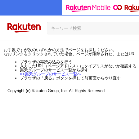
お手数ですが次のいずれかの方法でページをお探しください。
なおリンクをクリックされていた場合、ページが削除された、またはURL
ブラウザの再読み込みを行う
入力したURL（ページアドレス）にタイプミスがないか確認する
楽天グループのサービス一覧から探す
>>
楽天グループのサービス一覧へ
ブラウザの「戻る」ボタンを押して前画面からやり直す
Copyright (c) Rakuten Group, Inc. All Rights Reserved.