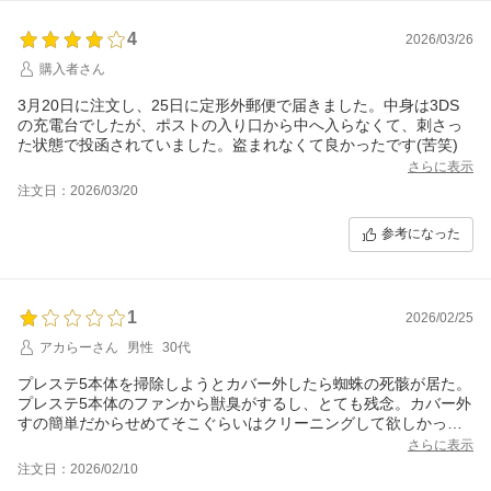
4
2026/03/26
購入者さん
3月20日に注文し、25日に定形外郵便で届きました。中身は3DS
の充電台でしたが、ポストの入り口から中へ入らなくて、刺さっ
た状態で投函されていました。盗まれなくて良かったです(苦笑)
さらに表示
注文日：2026/03/20
参考になった
1
2026/02/25
アカらーさん
男性
30代
プレステ5本体を掃除しようとカバー外したら蜘蛛の死骸が居た。
プレステ5本体のファンから獣臭がするし、とても残念。カバー外
すの簡単だからせめてそこぐらいはクリーニングして欲しかっ
た。
さらに表示
注文日：2026/02/10