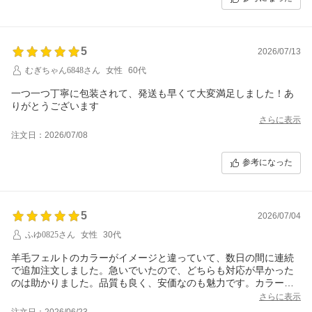
5
2026/07/13
むぎちゃん6848さん
女性
60代
一つ一つ丁寧に包装されて、発送も早くて大変満足しました！あ
りがとうございます
さらに表示
注文日：2026/07/08
参考になった
5
2026/07/04
ふゆ0825さん
女性
30代
羊毛フェルトのカラーがイメージと違っていて、数日の間に連続
で追加注文しました。急いでいたので、どちらも対応が早かった
のは助かりました。品質も良く、安価なのも魅力です。カラーバ
リエーションも豊富で、ついいろんな色を揃えたくなります。ニ
さらに表示
ードルのおまけも嬉しかったです。また何か作る際はお願いいた
注文日：2026/06/23