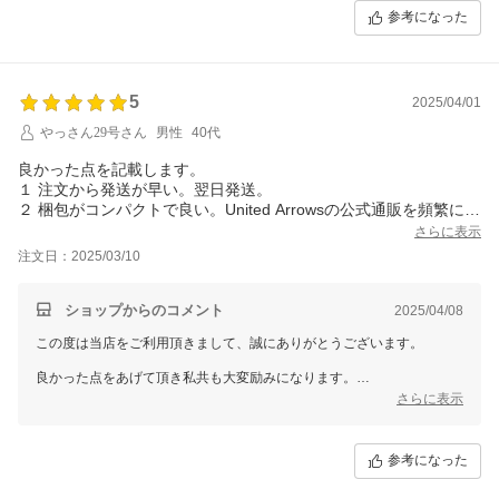
参考になった
5
2025/04/01
やっさん29号さん
男性
40代
良かった点を記載します。
１ 注文から発送が早い。翌日発送。
２ 梱包がコンパクトで良い。United Arrowsの公式通販を頻繁に利
用するが、あちらは梱包が大きくダンボールに無駄が多い。
さらに表示
３ 玄関前の置き配を希望している旨、配達員に良く分かるよう、
注文日：2025/03/10
伝票に手書きで記載している。おかげで配達員のミス・誤解が無
い。
ショップからのコメント
2025/04/08
この度は当店をご利用頂きまして、誠にありがとうございます。
良かった点をあげて頂き私共も大変励みになります。
さらに表示
お客様に満足して頂けるように、今後も魅力的なサービス、商品をご提
案できるように努めていきます。
参考になった