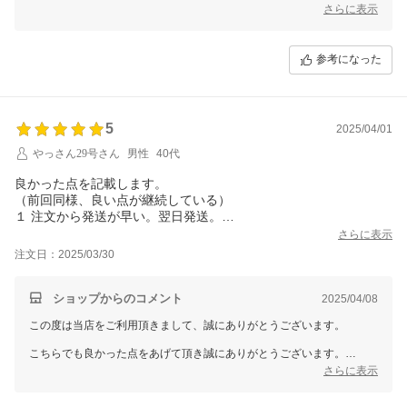
案できるように努めていきます。
さらに表示
参考になった
5
2025/04/01
やっさん29号さん
男性
40代
良かった点を記載します。
（前回同様、良い点が継続している）
１ 注文から発送が早い。翌日発送。
２ 梱包がコンパクトで良い。United Arrowsの公式通販を頻繁に利
さらに表示
用するが、あちらは梱包が大きくダンボールに無駄が多い。
注文日：2025/03/30
３ 玄関前の置き配を希望している旨、配達員に良く分かるよう、
伝票に手書きで記載している。おかげで配達員のミス・誤解が無
い。
ショップからのコメント
2025/04/08
この度は当店をご利用頂きまして、誠にありがとうございます。
こちらでも良かった点をあげて頂き誠にありがとうございます。
さらに表示
お客様に満足して頂けるように、今後も魅力的なサービス、商品をご提
案できるように努めていきます。