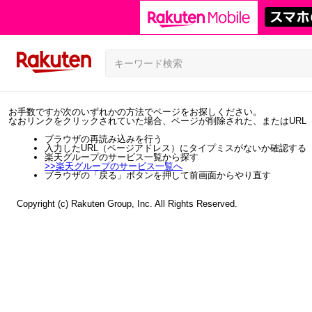
お手数ですが次のいずれかの方法でページをお探しください。
なおリンクをクリックされていた場合、ページが削除された、またはURL
ブラウザの再読み込みを行う
入力したURL（ページアドレス）にタイプミスがないか確認する
楽天グループのサービス一覧から探す
>>
楽天グループのサービス一覧へ
ブラウザの「戻る」ボタンを押して前画面からやり直す
Copyright (c) Rakuten Group, Inc. All Rights Reserved.