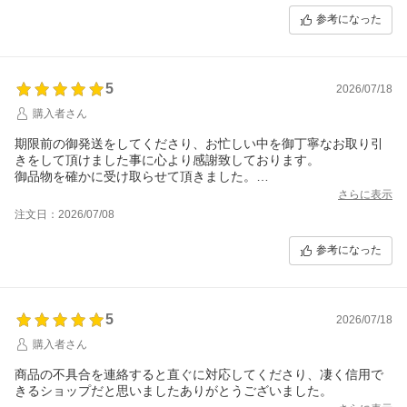
参考になった
5
2026/07/18
購入者さん
期限前の御発送をしてくださり、お忙しい中を御丁寧なお取り引
きをして頂けました事に心より感謝致しております。
御品物を確かに受け取らせて頂きました。
大切に飾らせて頂きますね♪
さらに表示
とても満足感のある、信頼のできる良いショップ様です!!
注文日：2026/07/08
また何か欲しい御品物で機会がありましたらどうぞ宜しくお願い
致します。
参考になった
この度はどうもありがとうありがとう♪
5
2026/07/18
購入者さん
商品の不具合を連絡すると直ぐに対応してくださり、凄く信用で
きるショップだと思いましたありがとうございました。