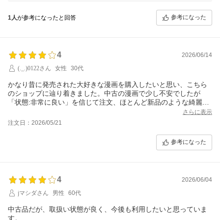
当店としても、商品状態の確認や清掃を徹底し、お客様に安心してお受
け取りいただけるよう努めるべきでしたが、このような結果となり深く
参考になった
1人
が参考になったと回答
反省しております。頂戴したご意見を真摯に受け止め、今後の商品検品
体制や品質管理を見直し、改善に取り組む所存です。
もし今回の商品の詳細な状況や対応について何かご希望がございました
ら、お手数をおかけいたしますが、直接ご連絡いただけますと幸いで
4
2026/06/14
す。今後ともお客様に満足いただけるサービスを目指してまいりますの
(._.)0122さん
女性
30代
で、何卒よろしくお願い申し上げます。
かなり昔に発売された大好きな漫画を購入したいと思い、こちら
のショップに辿り着きました。中古の漫画で少し不安でしたが
「状態:非常に良い」を信じて注文、ほとんど新品のような綺麗な
状態で届き大満足です???
さらに表示
発送も丁寧にして頂き、また用があればこちらのショップを利用
注文日：2026/05/21
したいと思います。
参考になった
4
2026/06/04
jマシダさん
男性
60代
中古品だが、取扱い状態が良く、今後も利用したいと思っていま
す。