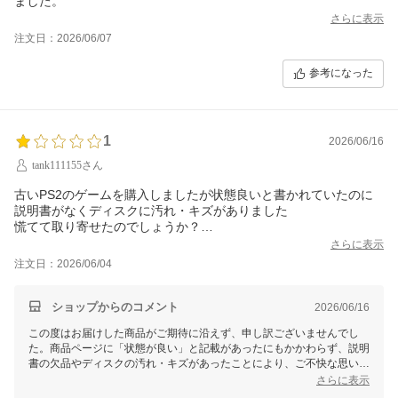
ました。
さらに表示
注文日：2026/06/07
参考になった
1
2026/06/16
tank111155さん
古いPS2のゲームを購入しましたが状態良いと書かれていたのに
説明書がなくディスクに汚れ・キズがありました
慌てて取り寄せたのでしょうか？
商売ですし色々あるでしょうが最低限ディスクの汚れとキズくら
さらに表示
いは確認と清掃をしていただきたかったです
注文日：2026/06/04
ショップからのコメント
2026/06/16
この度はお届けした商品がご期待に沿えず、申し訳ございませんでし
た。商品ページに「状態が良い」と記載があったにもかかわらず、説明
書の欠品やディスクの汚れ・キズがあったことにより、ご不快な思いを
おかけしたことをお詫び申し上げます。
さらに表示