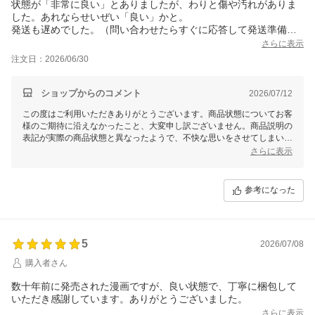
状態が「非常に良い」とありましたが、わりと傷や汚れがありま
した。あれならせいぜい「良い」かと。
発送も遅めでした。（問い合わせたらすぐに応答して発送準備は
してくれましたが）
さらに表示
注文日：2026/06/30
（追記）以上の理由から☆2で投稿していましたが、全額返金の対
応をしていただける運びとなりましたので、誠意ある対応と受け
止め、あらためて☆4をつけさせていただきます。
ショップからのコメント
2026/07/12
この度はご利用いただきありがとうございます。商品状態についてお客
様のご期待に沿えなかったこと、大変申し訳ございません。商品説明の
表記が実際の商品状態と異なったようで、不快な思いをさせてしまい心
よりお詫び申し上げます。
さらに表示
また、発送が遅く感じられたとのことでご不便をおかけし申し訳ありま
せん。お問い合わせいただいた際に迅速に対応できましたことがせめて
参考になった
もの救いですが、今後はより迅速で正確な対応を心がけ、当初からスム
ーズなお取引ができるよう努めてまいります。
もし商品に関して何か追加のご相談事やご要望がございましたら、どう
ぞお気軽にご連絡ください。お客様のご意見を真摯に受け止め、今後の
5
2026/07/08
サービス向上に活かして参ります。このたびは貴重なご意見をいただ
購入者さん
き、ありがとうございました。
数十年前に発売された漫画ですが、良い状態で、丁寧に梱包して
いただき感謝しています。ありがとうございました。
さらに表示