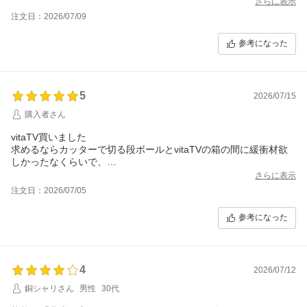
さらに表示
注文日：2026/07/09
参考になった
5
2026/07/15
購入者さん
vitaTV買いました
求めるならカッターで切る段ボールとvitaTVの箱の間に緩衝材欲
しかったなくらいで、
隙間には緩衝材ありましたし、全部揃ってましたし、表記偽りも
さらに表示
なく、ショップ記載の日数で届きましたし、良いと思います。あ
注文日：2026/07/05
りがとうございました。
参考になった
4
2026/07/12
銅シャリさん
男性
30代