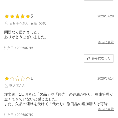
5
2026/07/28
☆月子☆さん
女性
50代
問題なく届きました。
ありがとうございました。
さらに表示
注文日：2026/07/16
参考になった
1
2026/07/14
購入者さん
注文後、1日おきに「欠品」や「終売」の連絡があり、在庫管理が
全くできていないと感じました。
また、欠品の連絡を受けて「代わりに別商品の追加購入は可能
か」と返信にて問い合わせましたが、こちらから催促するまで一
さらに表示
切の回答がありませんでした。
注文日：2026/07/10
在庫管理のずさんさに加え、顧客対応の遅さにも非常に不満が残