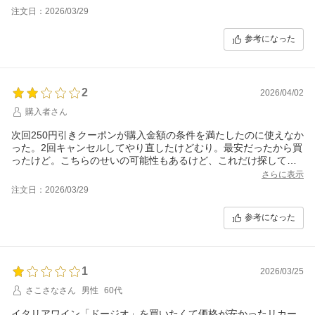
注文日：2026/03/29
参考になった
2
2026/04/02
購入者さん
次回250円引きクーポンが購入金額の条件を満たしたのに使えなか
った。2回キャンセルしてやり直したけどむり。最安だったから買
ったけど。こちらのせいの可能性もあるけど、これだけ探して確
認して使えないならその時点で何かしら問題あると思う
さらに表示
注文日：2026/03/29
参考になった
1
2026/03/25
さこさなさん
男性
60代
イタリアワイン「ドージオ」を買いたくて価格が安かったリカー