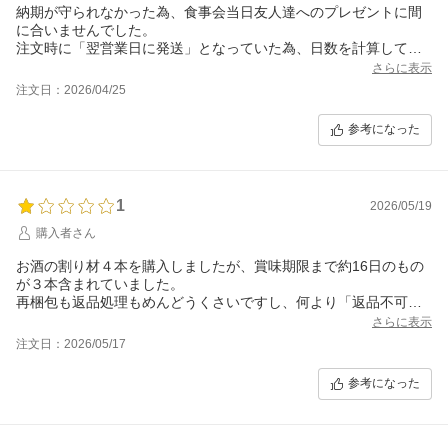
納期が守られなかった為、食事会当日友人達へのプレゼントに間
に合いませんでした。
注文時に「翌営業日に発送」となっていた為、日数を計算して購
入しました。
さらに表示
土曜日の夜注文。本来なら月曜日発送、水曜日着の予定ですが、
注文日：2026/04/25
その日に届かず問い合わせしたら翌日（木曜日）発送予定との回
答。ここで既に「翌日発送」ではなく3日も遅延しています。
参考になった
友人達には渡す約束をしていたのでキャンセルはしませんでした
が、更に次のトラブルが発生！
注文した6本の内2本が割れて液体が出ていました。配送業者が届
ける前に連絡を下さり発覚しました。そんなに簡単に割れるなん
1
2026/05/19
て、どんな梱包をしていたのか疑問です。もう少し誠実に丁寧に
仕事をして欲しいと思いました。
購入者さん
お酒の割り材４本を購入しましたが、賞味期限まで約16日のもの
が３本含まれていました。
再梱包も返品処理もめんどうくさいですし、何より「返品不可」
と明記されています。
さらに表示
在庫処分されたようで気分が悪いですね。
注文日：2026/05/17
二度とこちらでは購入いたしません。
参考になった
ありがとうございました。