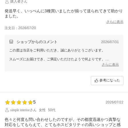
購入者さん
発送早く、いっぺんに3種買いましたが揃って送られてきて助かり
ました。
さらに表示
注文日：2026/07/20
ショップからのコメント
2026/07/31
この度は当店をご利用いただき、誠にありがとうございます。
スムーズにお届けでき、ご満足いただけたようで何よりです。
まとめてのお買い物にも対応させていただけて光栄に思います。
さらに表示
またのご来店を心よりお待ちしております。
参考になった
5
2026/07/22
simple interiorさん
女性
50代
色々と何度も問い合わせしたのですが、その都度迅速かつ真摯な
対応をしてもらえて、とてもホスピタリティの高いショップと感