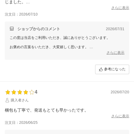
じました。
対応もとても丁寧で、安心して購入できるショップです(^^)ありが
さらに表示
とうございました♪
注文日：2026/07/10
ショップからのコメント
2026/07/31
この度は当店をご利用いただき、誠にありがとうございます。
お褒めの言葉をいただき、大変嬉しく思います。
いただいたお言葉を励みに、これからも安心してご利用いただける店舗
さらに表示
づくりを心掛けてまいります。
またのご来店を心よりお待ちしております。
参考になった
4
2026/07/20
購入者さん
梱包も丁寧で、発送もとても早かったです。
さらに表示
注文日：2026/06/25