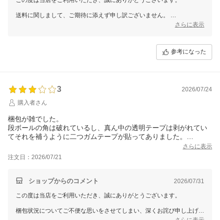
送料に関しまして、ご期待に添えず申し訳ございません。
離島や山間部への配送は、地理的な要因や運送条件により弊社委託先倉
さらに表示
庫との契約上どうしても高くなってしまう場合がございます。
いただいたご意見を今後の参考にさせていただき、より良いサービスの
提供に努めて参ります。
参考になった
またのご来店を心よりお待ちしております。
3
2026/07/24
購入者さん
梱包が雑でした。
段ボールの角は破れているし、真ん中の透明テープは剥がれてい
てそれを補うように二つガムテープが貼ってありました。
二つのガムテープを取ると透明テープは剥がれていて段ボールは
さらに表示
閉じていませんでした。
注文日：2026/07/21
梱包が雑だったのか、運送業者が雑だったのかはわかりませんが
残念です。
商品を検品したところ商品に傷はなさそうなのでよかったです。
ショップからのコメント
2026/07/31
この度は当店をご利用いただき、誠にありがとうございます。
梱包状況についてご不便な思いをさせてしまい、深くお詫び申し上げま
す。
さらに表示