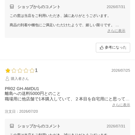
ショップからのコメント
2026/07/31
この度は当店をご利用いただき、誠にありがとうございます。
商品の到着や梱包にご満足いただけたようで、嬉しい限りです。
これからも安心してお買い物していただけるよう努めてまいります。
さらに表示
またのご来店を心よりお待ちしております。
参考になった
1
2026/07/25
購入者さん
PR02 GH-AMDU1
離島への送料5000円とのこと
職場用に他店舗で1本購入していて、２本目を自宅用にと思ってい
たらセールしてたのでポチりましたが、、、、落胆しました。
さらに表示
貴重な日本企業なのに。
注文日：2026/07/20
ショップからのコメント
2026/07/31
この度は当店をご利用いただき、誠にありがとうございます。