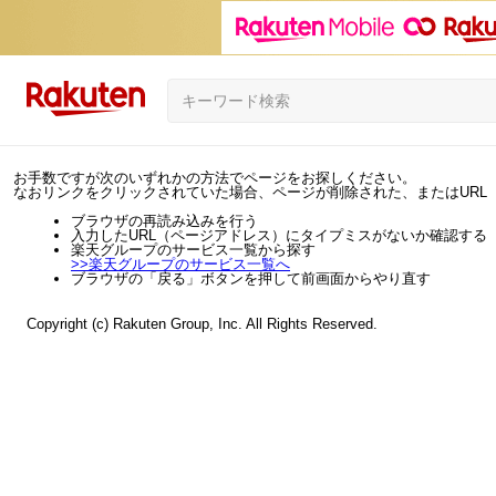
お手数ですが次のいずれかの方法でページをお探しください。
なおリンクをクリックされていた場合、ページが削除された、またはURL
ブラウザの再読み込みを行う
入力したURL（ページアドレス）にタイプミスがないか確認する
楽天グループのサービス一覧から探す
>>
楽天グループのサービス一覧へ
ブラウザの「戻る」ボタンを押して前画面からやり直す
Copyright (c) Rakuten Group, Inc. All Rights Reserved.