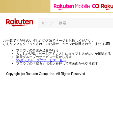
お手数ですが次のいずれかの方法でページをお探しください。
なおリンクをクリックされていた場合、ページが削除された、またはURL
ブラウザの再読み込みを行う
入力したURL（ページアドレス）にタイプミスがないか確認する
楽天グループのサービス一覧から探す
>>
楽天グループのサービス一覧へ
ブラウザの「戻る」ボタンを押して前画面からやり直す
Copyright (c) Rakuten Group, Inc. All Rights Reserved.