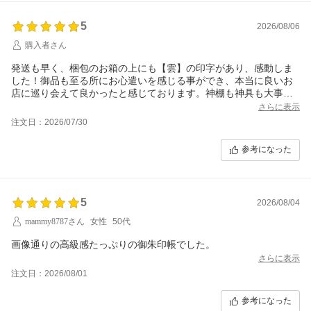
5
2026/08/06
購入者さん
発送も早く、梱包のお箱の上にも【雲】の印字があり、感動しま
した！御品も至る所にお心遣いを感じる事ができ、本当に良いお
店に巡り会えて良かったと感じております。神棚も神具も大事に
致します。また、何かしらございました折には宜しくお願い致し
さらに表示
ます
注文日：2026/07/30
参考になった
5
2026/08/04
mammy8787さん
女性
50代
画像通りの高級感たっぷりの御朱印帳でした。
さらに表示
注文日：2026/08/01
参考になった