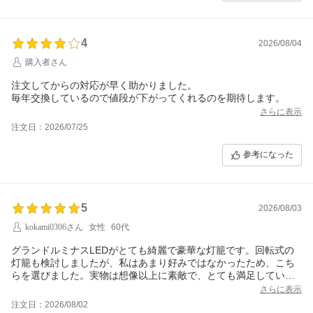
4
2026/08/04
購入者さん
注文してからの対応が早く助かりました。
毎年交換しているので値段が下がってくれるのを期待します。
さらに表示
注文日：2026/07/25
参考になった
5
2026/08/03
kokami0306さん
女性
60代
グランドルミナスLEDがとても綺麗で豪華な灯籠です。回転式の
灯籠も検討しましたが、私はあまり好みではなかったため、こち
らを選びました。実物は想像以上に素敵で、とても満足していま
す。
さらに表示
初盆に間に合えばと思い注文しましたが、発送がとても早く、四
注文日：2026/08/02
十九日にも間に合いました。