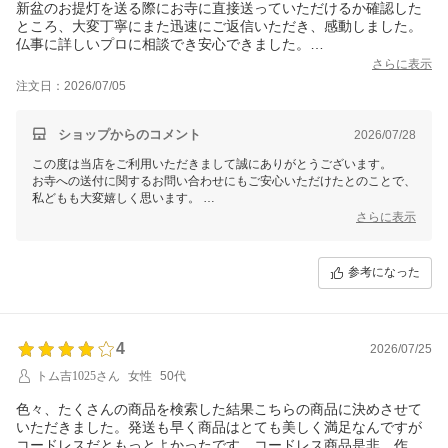
新盆のお提灯を送る際にお寺に直接送っていただけるか確認した
ところ、大変丁寧にまた迅速にご返信いただき、感動しました。
仏事に詳しいプロに相談でき安心できました。
ありがとうございました。
さらに表示
注文日：2026/07/05
ショップからのコメント
2026/07/28
この度は当店をご利用いただきまして誠にありがとうございます。
お寺への送付に関するお問い合わせにもご安心いただけたとのことで、
私どもも大変嬉しく思います。
お客様の大切な仏事に少しでもお力添えができたこと、心より感謝申し
さらに表示
上げます。
参考になった
4
2026/07/25
トム吉1025さん
女性
50代
色々、たくさんの商品を検索した結果こちらの商品に決めさせて
いただきました。発送も早く商品はとても美しく満足なんですが
コードレスだともっとよかったです。コードレス商品是非、作っ