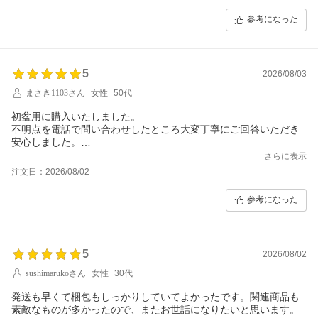
梱包も丁寧で、安心して受け取ることができました。迅速で丁寧
参考になった
な対応をしていただき、本当にありがとうございました。
5
2026/08/03
まさき1103さん
女性
50代
初盆用に購入いたしました。
不明点を電話で問い合わせしたところ大変丁寧にご回答いただき
安心しました。
梱包も丁寧で配送も最速で受けていただき本当にありがとうござ
さらに表示
いました。
注文日：2026/08/02
また機会があれば利用したいと思います。
参考になった
5
2026/08/02
sushimarukoさん
女性
30代
発送も早くて梱包もしっかりしていてよかったです。関連商品も
素敵なものが多かったので、またお世話になりたいと思います。