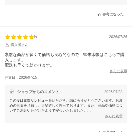
提供できるよう努めてまいりますので、ぜひまたご利用くださいませ。
素敵な御朱印帳のひとときをお楽しみいただけますよう願っておりま
す。
参考になった
5
2026/07/26
購入者さん
素敵な商品が多くて価格も良心的なので、御朱印帳はこちらで購
入します。
配送も早くて助かります。
さらに表示
注文日：2026/07/15
ショップからのコメント
2026/07/28
この度は素敵なレビューをいただき、誠にありがとうございます。お褒
めの言葉を頂戴し、大変嬉しく思っております。また、商品や価格につ
いてご満足いただけたようで安心いたしました。
さらに表示
さらに、配送面についてもお喜びいただけたとのこと、とても励みにな
ります。今後もお客様にご満足いただけるよう、商品の充実とサービス
向上に努めてまいりますので引き続き何卒よろしくお願い申し上げま