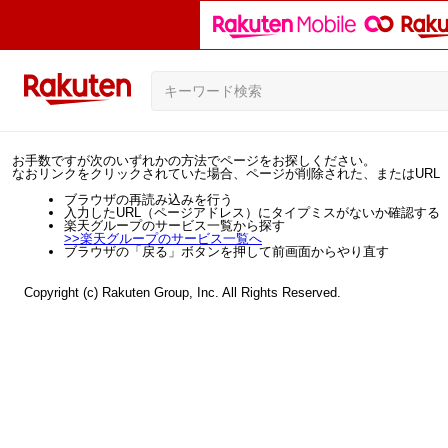
お手数ですが次のいずれかの方法でページをお探しください。
なおリンクをクリックされていた場合、ページが削除された、またはURL
ブラウザの再読み込みを行う
入力したURL（ページアドレス）にタイプミスがないか確認する
楽天グループのサービス一覧から探す
>>
楽天グループのサービス一覧へ
ブラウザの「戻る」ボタンを押して前画面からやり直す
Copyright (c) Rakuten Group, Inc. All Rights Reserved.