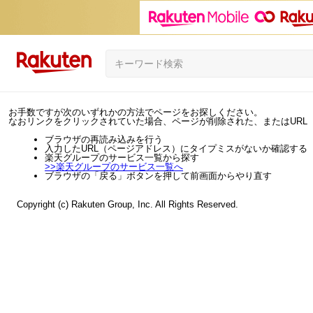
お手数ですが次のいずれかの方法でページをお探しください。
なおリンクをクリックされていた場合、ページが削除された、またはURL
ブラウザの再読み込みを行う
入力したURL（ページアドレス）にタイプミスがないか確認する
楽天グループのサービス一覧から探す
>>
楽天グループのサービス一覧へ
ブラウザの「戻る」ボタンを押して前画面からやり直す
Copyright (c) Rakuten Group, Inc. All Rights Reserved.