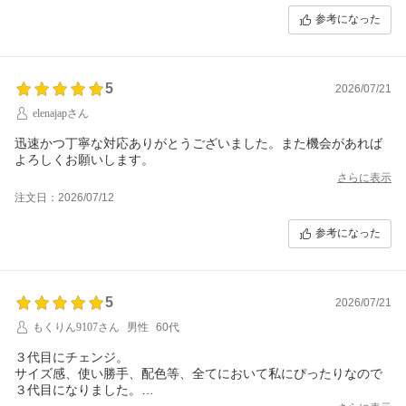
参考になった
5
2026/07/21
elenajapさん
迅速かつ丁寧な対応ありがとうございました。また機会があれば
よろしくお願いします。
さらに表示
注文日：2026/07/12
参考になった
5
2026/07/21
もくりん9107さん
男性
60代
３代目にチェンジ。
サイズ感、使い勝手、配色等、全てにおいて私にぴったりなので
３代目になりました。
２代目さんありがとう。お世話になりました。