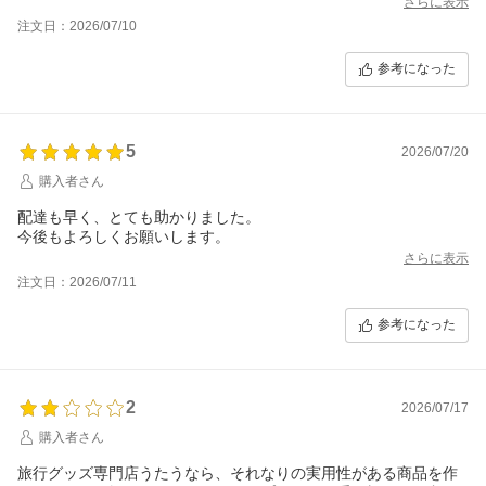
さらに表示
注文日：2026/07/10
参考になった
5
2026/07/20
購入者さん
配達も早く、とても助かりました。
今後もよろしくお願いします。
さらに表示
注文日：2026/07/11
参考になった
2
2026/07/17
購入者さん
旅行グッズ専門店うたうなら、それなりの実用性がある商品を作