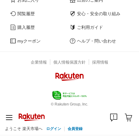
閲覧履歴
安心・安全の取り組み
購入履歴
ご利用ガイド
myクーポン
ヘルプ・問い合わせ
企業情報
個人情報保護方針
採用情報
© Rakuten Group, Inc.
ようこそ 楽天市場へ
ログイン
会員登録