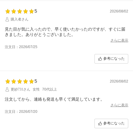
5
2026/08/02
購入者さん
見た目が気に入ったので、早く使いたかったのですが、すぐに届
きました。ありがとうございました。
さらに表示
注文日：2026/07/25
参考になった
5
2026/08/02
更紗731さん
女性
70代以上
注文してから、連絡も発送も早くて満足しています。
さらに表示
注文日：2026/07/20
参考になった