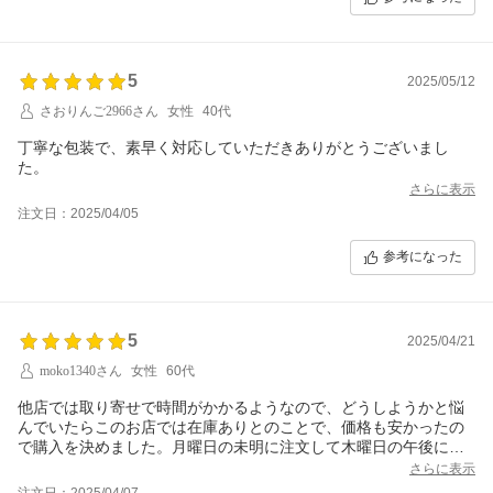
5
2025/05/12
さおりんご2966さん
女性
40代
丁寧な包装で、素早く対応していただきありがとうございまし
た。
さらに表示
注文日：2025/04/05
参考になった
5
2025/04/21
moko1340さん
女性
60代
他店では取り寄せで時間がかかるようなので、どうしようかと悩
んでいたらこのお店では在庫ありとのことで、価格も安かったの
で購入を決めました。月曜日の未明に注文して木曜日の午後に届
きました。注文受付メール、発送メール、梱包などまったく問題
さらに表示
ありませんでした。
注文日：2025/04/07