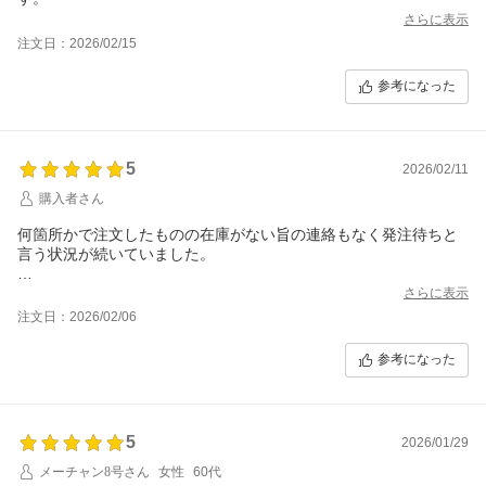
さらに表示
注文日：2026/02/15
参考になった
5
2026/02/11
購入者さん
何箇所かで注文したものの在庫がない旨の連絡もなく発注待ちと
言う状況が続いていました。
在庫状況が不安で問い合わせしたところ、在庫数や発注したとき
さらに表示
の納期、こちらが希望する発送日の可否まで簡潔に丁寧に教えて
注文日：2026/02/06
いただけました。
安心して取引ができてとても感謝しております。
参考になった
ありがとうございました。
5
2026/01/29
メーチャン8号さん
女性
60代