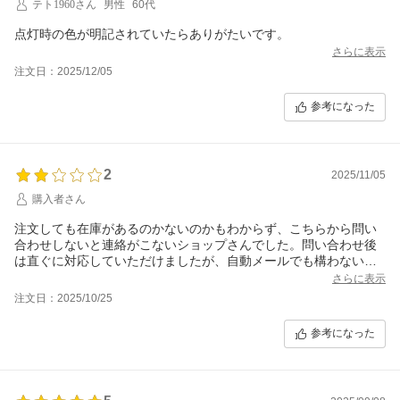
テト1960さん
男性
60代
点灯時の色が明記されていたらありがたいです。
さらに表示
注文日：2025/12/05
参考になった
2
2025/11/05
購入者さん
注文しても在庫があるのかないのかもわからず、こちらから問い
合わせしないと連絡がこないショップさんでした。問い合わせ後
は直ぐに対応していただけましたが、自動メールでも構わないの
で、注文を受け付けた時点でショップさんからの確認メールをい
さらに表示
ただけたらと思います。
注文日：2025/10/25
参考になった