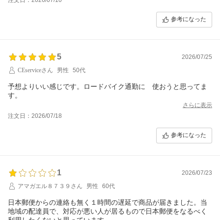
参考になった
5
2026/07/25
CEserviceさん
男性
50代
予想よりいい感じです。ロードバイク通勤に 使おうと思ってま
す。
さらに表示
注文日：2026/07/18
参考になった
1
2026/07/23
アマガエル８７３９さん
男性
60代
日本郵便からの連絡も無く１時間の遅延で商品が届きました。当
地域の配達員で、対応が悪い人が居るもので日本郵便をなるべく
利用したくないと思っています。