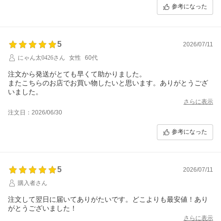
参考になった
5
2026/07/11
にゃん太0426さん
女性
60代
注文から発送がとても早くて助かりました。
またこちらのお店でお買い物したいと思います。ありがとうござ
いました。
さらに表示
注文日：2026/06/30
参考になった
5
2026/07/11
購入者さん
注文して翌日に届いてありがたいです。どこよりも最安値！あり
がとうございました！
さらに表示