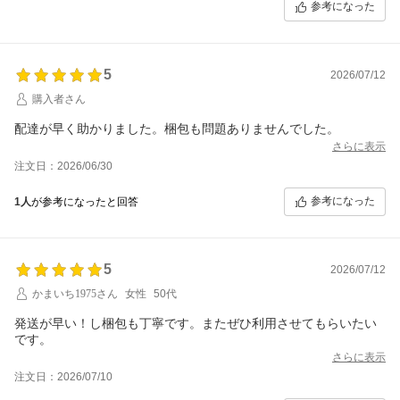
参考になった
5
2026/07/12
購入者さん
配達が早く助かりました。梱包も問題ありませんでした。
さらに表示
注文日：2026/06/30
参考になった
1人
が参考になったと回答
5
2026/07/12
かまいち1975さん
女性
50代
発送が早い！し梱包も丁寧です。またぜひ利用させてもらいたい
です。
さらに表示
注文日：2026/07/10