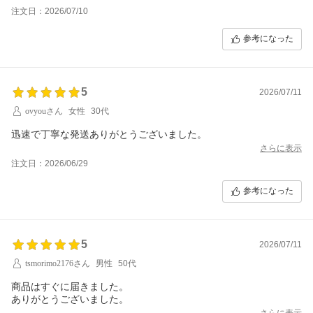
注文日：2026/07/10
参考になった
5
2026/07/11
ovyouさん
女性
30代
迅速で丁寧な発送ありがとうございました。
さらに表示
注文日：2026/06/29
参考になった
5
2026/07/11
tsmorimo2176さん
男性
50代
商品はすぐに届きました。
ありがとうございました。
さらに表示