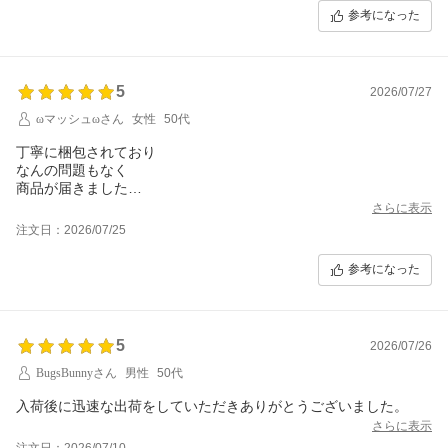
参考になった
5
2026/07/27
ωマッシュωさん
女性
50代
丁寧に梱包されており
なんの問題もなく
商品が届きました
さらに表示
注文日：2026/07/25
参考になった
5
2026/07/26
BugsBunnyさん
男性
50代
入荷後に迅速な出荷をしていただきありがとうございました。
さらに表示
注文日：2026/07/10