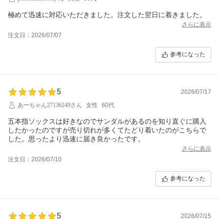
極めて迅速に対応いただきました。注文した翌日に着きました。
さらに表示
注文日：2026/07/07
参考になった
5
2026/07/17
あーちゃん27136249さん
女性
60代
五本指ソックスは好きなのでサンダルがあるのを知り直ぐに購入
したかったのですが売り切れが多くてたどり着いたのがこちらで
した。思ったより迅速に届き良かったです。
さらに表示
注文日：2026/07/10
参考になった
5
2026/07/15