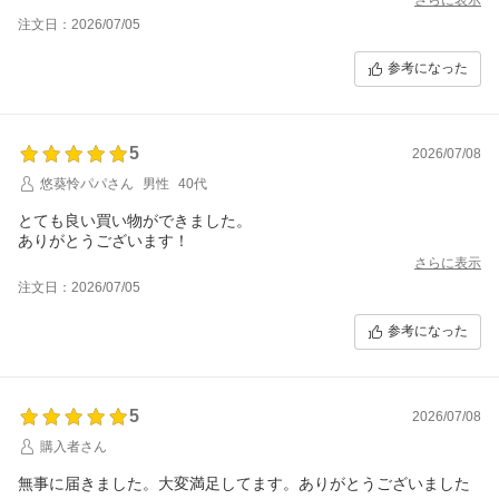
注文日：2026/07/05
参考になった
5
2026/07/08
悠葵怜パパさん
男性
40代
とても良い買い物ができました。
ありがとうございます！
さらに表示
注文日：2026/07/05
参考になった
5
2026/07/08
購入者さん
無事に届きました。大変満足してます。ありがとうございました