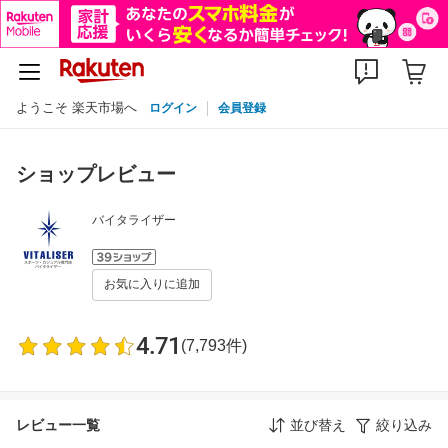
ようこそ 楽天市場へ
ログイン
会員登録
ショップレビュー
バイタライザー
お気に入りに追加
4.71
(7,793件)
レビュー一覧
並び替え
絞り込み