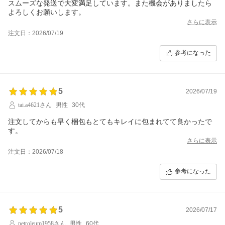
スムーズな発送で大変満足しています。また機会がありましたら
よろしくお願いします。
さらに表示
注文日：2026/07/19
参考になった
5
2026/07/19
tai.a4621さん
男性
30代
注文してからも早く梱包もとてもキレイに包まれてて良かったで
す。
さらに表示
注文日：2026/07/18
参考になった
5
2026/07/17
petroleum1958さん
男性
60代