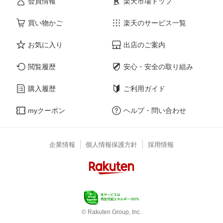
会員情報
楽天市場トップ
買い物かご
楽天のサービス一覧
お気に入り
出店のご案内
閲覧履歴
安心・安全の取り組み
購入履歴
ご利用ガイド
myクーポン
ヘルプ・問い合わせ
企業情報
個人情報保護方針
採用情報
© Rakuten Group, Inc.