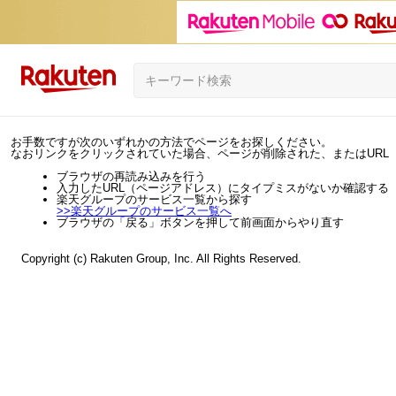
お手数ですが次のいずれかの方法でページをお探しください。
なおリンクをクリックされていた場合、ページが削除された、またはURL
ブラウザの再読み込みを行う
入力したURL（ページアドレス）にタイプミスがないか確認する
楽天グループのサービス一覧から探す
>>
楽天グループのサービス一覧へ
ブラウザの「戻る」ボタンを押して前画面からやり直す
Copyright (c) Rakuten Group, Inc. All Rights Reserved.