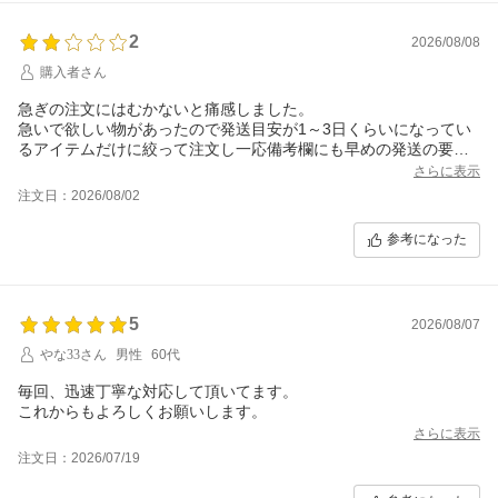
2
2026/08/08
購入者さん
急ぎの注文にはむかないと痛感しました。
急いで欲しい物があったので発送目安が1～3日くらいになってい
るアイテムだけに絞って注文し一応備考欄にも早めの発送の要望
は記載しましたが、3日を過ぎても発送にならず問い合わせをした
さらに表示
ところ未だに何の返信すら入りません。
注文日：2026/08/02
到着まで1週間がかかりました。
せめて遅くなるならメールの1本連絡があれば別ルートで用意出来
参考になった
たのに大変困りました。
マツモトキヨシを名乗っているのに、こんな横柄な問い合わせに
も対応しないショップとは思ってもいませんでした。
マツモトキヨシのイメージまで悪くなり残念です。
5
2026/08/07
他の方のレビューにも似た感じのレビューが見受けられ、確かに
利用者の中には無理を言う人もいるかもしれませんが、本当に困
やな33さん
男性
60代
って連絡しても担当者の方は苦情的なものに感覚的に麻痺してい
るのかもしれませんが、キチンと対応が出来ないのであればネッ
毎回、迅速丁寧な対応して頂いてます。
トショップを運営する資格は無いように感じます。
これからもよろしくお願いします。
改善されることを期待します。
さらに表示
注文日：2026/07/19