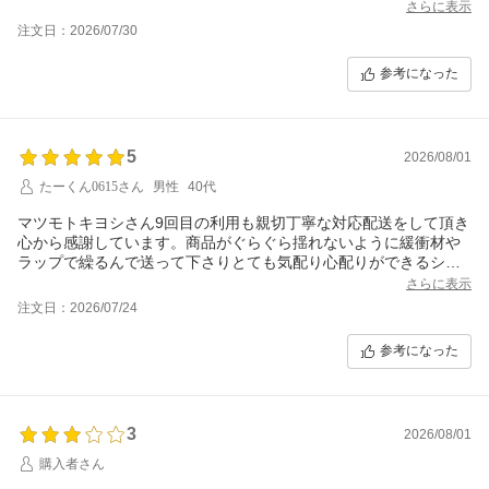
さらに表示
注文日：2026/07/30
参考になった
5
2026/08/01
たーくん0615さん
男性
40代
マツモトキヨシさん9回目の利用も親切丁寧な対応配送をして頂き
心から感謝しています。商品がぐらぐら揺れないように緩衝材や
ラップで繰るんで送って下さりとても気配り心配りができるショ
ップさんです。すぐにとはいきませんがまた利用したいと思うの
さらに表示
でその際はどうぞよろしくお願い致します。今回もありがとうご
注文日：2026/07/24
ざいました。お世話になりました。それでは失礼します。
参考になった
3
2026/08/01
購入者さん