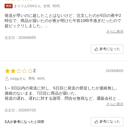
まりりん6504さん
女性
60代
発送が早いのに超したことはないけど、注文したのが5日の夜中2
時位で、商品が届いたのが夜が明けた午前10時半過ぎだったので
超ビックリしました。
当たり前ですが商品が届いてから発送メールが届きました。
さらに表示
注文日：2026/08/05
参考になった
2
2026/08/05
reirippさん
男性
60代
1～3日以内の発送に対し、5日目に発送の督促したが連絡無し。
連絡のないまま、7日目に商品が届いた。
発送の遅れ、遅れに対する謝罪、問合せ無視など、通販会社とし
て、発送の管理も出来ないあり得ない顧客対応。
さらに表示
注文日：2026/07/20
参考になった
3人
が参考になったと回答