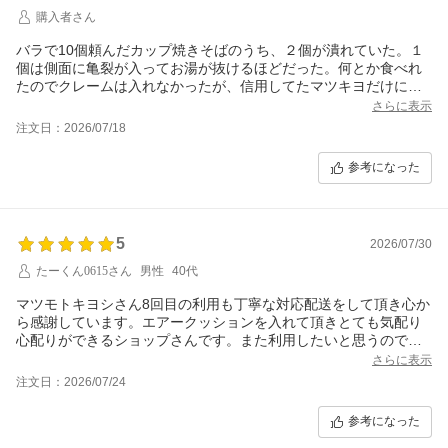
購入者さん
バラで10個頼んだカップ焼きそばのうち、２個が潰れていた。１
個は側面に亀裂が入ってお湯が抜けるほどだった。何とか食べれ
たのでクレームは入れなかったが、信用してたマツキヨだけにち
ょっと残念。
さらに表示
注文日：2026/07/18
参考になった
5
2026/07/30
たーくん0615さん
男性
40代
マツモトキヨシさん8回目の利用も丁寧な対応配送をして頂き心か
ら感謝しています。エアークッションを入れて頂きとても気配り
心配りができるショップさんです。また利用したいと思うのでそ
の際はどうぞよろしくお願い致します。今回もありがとうござい
さらに表示
ました。お世話になりました。それでは失礼します。
注文日：2026/07/24
参考になった