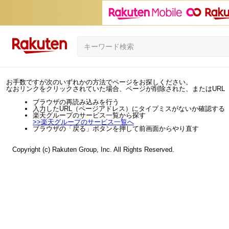
お手数ですが次のいずれかの方法でページをお探しください。
なおリンクをクリックされていた場合、ページが削除された、またはURL
ブラウザの再読み込みを行う
入力したURL（ページアドレス）にタイプミスがないか確認する
楽天グループのサービス一覧から探す
>>
楽天グループのサービス一覧へ
ブラウザの「戻る」ボタンを押して前画面からやり直す
Copyright (c) Rakuten Group, Inc. All Rights Reserved.