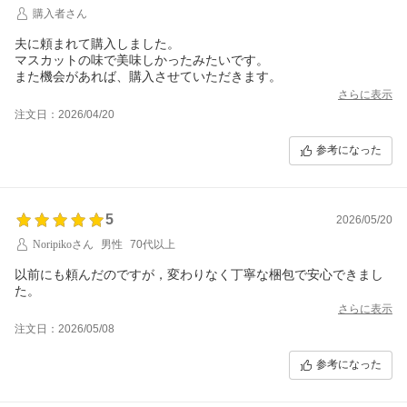
購入者さん
夫に頼まれて購入しました。
マスカットの味で美味しかったみたいです。
また機会があれば、購入させていただきます。
さらに表示
注文日：2026/04/20
参考になった
5
2026/05/20
Noripikoさん
男性
70代以上
以前にも頼んだのですが，変わりなく丁寧な梱包で安心できまし
た。
さらに表示
注文日：2026/05/08
参考になった