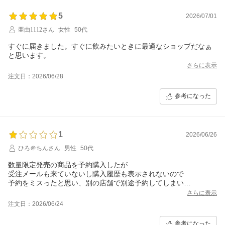
5
2026/07/01
亜由1112さん
女性
50代
すぐに届きました。すぐに飲みたいときに最適なショップだなぁ
と思います。
さらに表示
注文日：2026/06/28
参考になった
1
2026/06/26
ひろ＠ちんさん
男性
50代
数量限定発売の商品を予約購入したが
受注メールも来ていないし購入履歴も表示されないので
予約をミスったと思い、別の店舗で別途予約してしまい
商品がダブってしまった。
さらに表示
受注メールは出荷日に来て
注文日：2026/06/24
購入履歴も出荷日に表示されるので
記憶力の悪い人は注意が必要。
参考になった