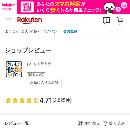
ようこそ 楽天市場へ
ログイン
会員登録
ショップレビュー
おいしく飲呑会
お気に入りに追加
4.71
(2,825件)
レビュー一覧
並び替え
絞り込み