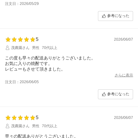
注文日：2026/05/29
参考になった
5
2026/06/07
茂農園さん
男性
70代以上
この度も早々の配送ありがとうございました。
お気に入りの焼酎です。
レビューもさせて頂きました。
さらに表示
注文日：2026/06/05
参考になった
5
2026/06/07
茂農園さん
男性
70代以上
早々の配送ありがとうございました。