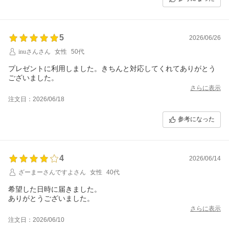
5
2026/06/26
inuさんさん
女性
50代
プレゼントに利用しました。きちんと対応してくれてありがとう
ございました。
さらに表示
注文日：2026/06/18
参考になった
4
2026/06/14
ざーまーさんですよさん
女性
40代
希望した日時に届きました。
ありがとうございました。
さらに表示
注文日：2026/06/10