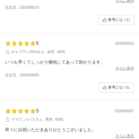
さらに表示
注文日：2026/06/10
参考になった
5
2026/06/11
キャプテン6914さん
女性
40代
いつも早くてしっかり梱包してあって助かります。
さらに表示
注文日：2026/06/05
参考になった
5
2026/06/07
ママス_パパスさん
男性
60代
早々に出荷いただきありがとうございました。
さらに表示