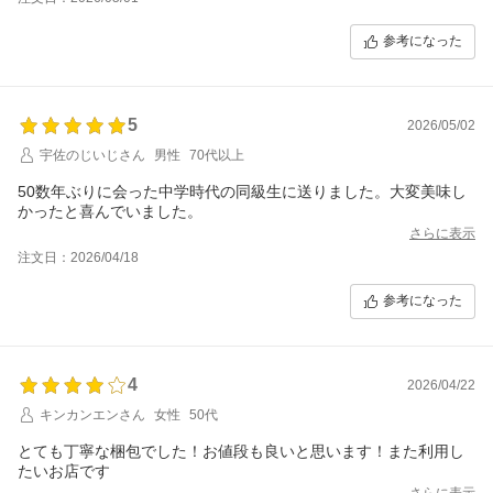
参考になった
5
2026/05/02
宇佐のじいじさん
男性
70代以上
50数年ぶりに会った中学時代の同級生に送りました。大変美味し
かったと喜んでいました。
さらに表示
注文日：2026/04/18
参考になった
4
2026/04/22
キンカンエンさん
女性
50代
とても丁寧な梱包でした！お値段も良いと思います！また利用し
たいお店です
さらに表示