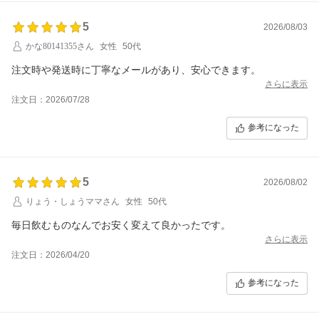
5
2026/08/03
かな80141355さん
女性
50代
注文時や発送時に丁寧なメールがあり、安心できます。
さらに表示
注文日：2026/07/28
参考になった
5
2026/08/02
りょう・しょうママさん
女性
50代
毎日飲むものなんでお安く変えて良かったです。
さらに表示
注文日：2026/04/20
参考になった