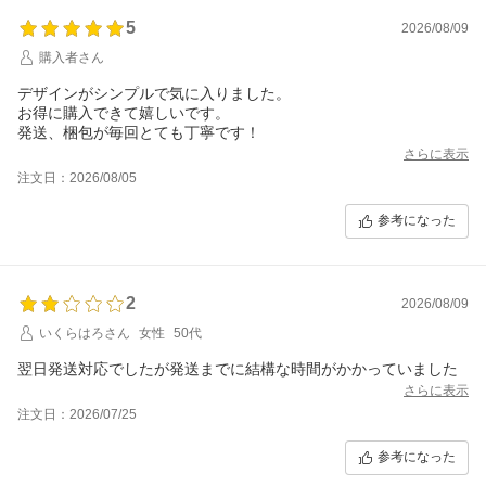
5
2026/08/09
購入者さん
デザインがシンプルで気に入りました。
お得に購入できて嬉しいです。
発送、梱包が毎回とても丁寧です！
さらに表示
注文日：2026/08/05
参考になった
2
2026/08/09
いくらはろさん
女性
50代
翌日発送対応でしたが発送までに結構な時間がかかっていました
さらに表示
注文日：2026/07/25
参考になった