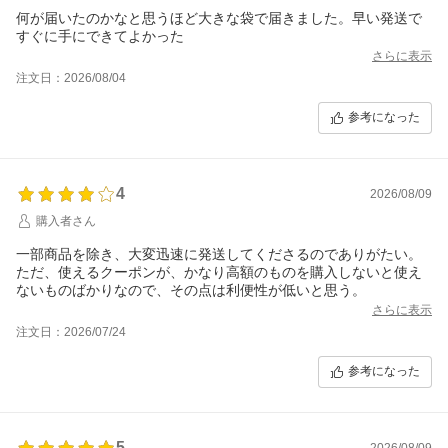
何が届いたのかなと思うほど大きな袋で届きました。早い発送で
すぐに手にできてよかった
さらに表示
注文日：2026/08/04
参考になった
4
2026/08/09
購入者さん
一部商品を除き、大変迅速に発送してくださるのでありがたい。
ただ、使えるクーポンが、かなり高額のものを購入しないと使え
ないものばかりなので、その点は利便性が低いと思う。
さらに表示
注文日：2026/07/24
参考になった
5
2026/08/09