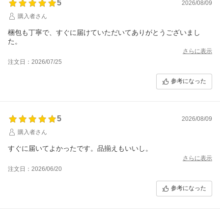
5
2026/08/09
購入者さん
梱包も丁寧で、すぐに届けていただいてありがとうございまし
た。
さらに表示
注文日：2026/07/25
参考になった
5
2026/08/09
購入者さん
すぐに届いてよかったです。品揃えもいいし。
さらに表示
注文日：2026/06/20
参考になった