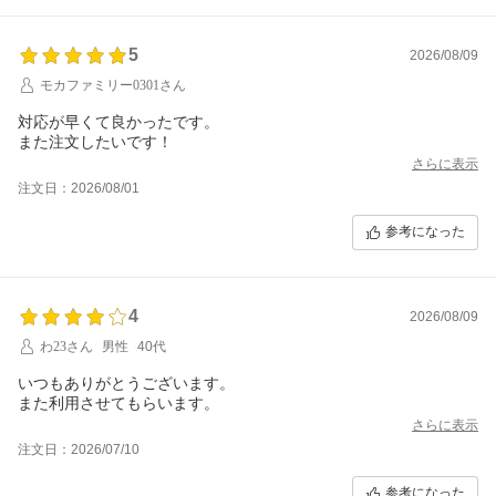
5
2026/08/09
モカファミリー0301さん
対応が早くて良かったです。
また注文したいです！
さらに表示
注文日：2026/08/01
参考になった
4
2026/08/09
わ23さん
男性
40代
いつもありがとうございます。
また利用させてもらいます。
さらに表示
注文日：2026/07/10
参考になった