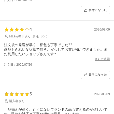
参考になった
4
2026/08/09
Mickey0114さん
男性
30代
注文後の発送が早く、梱包も丁寧でした??
商品もきれいな状態で届き、安心してお買い物ができました。ま
た利用したいショップさんです?
さらに表示
注文日：2026/07/26
参考になった
5
2026/08/09
購入者さん
品揃えが多く、近くにないブランドの品も買えるのが嬉しいで
す。迅速な対応と丁寧な梱包で満足しています。