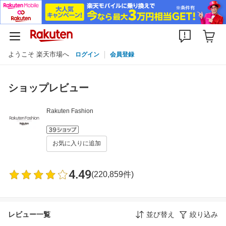
ようこそ 楽天市場へ
ログイン
会員登録
ショップレビュー
Rakuten Fashion
お気に入りに追加
4.49
(220,859件)
レビュー一覧
並び替え
絞り込み