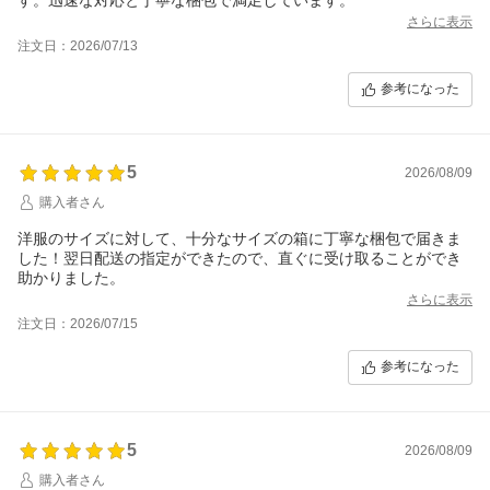
さらに表示
注文日：2026/07/13
参考になった
5
2026/08/09
購入者さん
洋服のサイズに対して、十分なサイズの箱に丁寧な梱包で届きま
した！翌日配送の指定ができたので、直ぐに受け取ることができ
助かりました。
さらに表示
注文日：2026/07/15
参考になった
5
2026/08/09
購入者さん