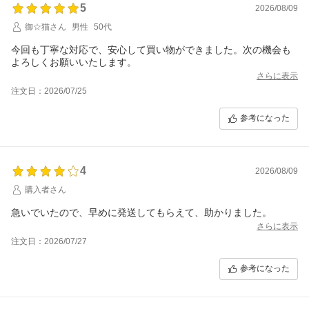
5
2026/08/09
御☆猫さん
男性
50代
今回も丁寧な対応で、安心して買い物ができました。次の機会も
よろしくお願いいたします。
さらに表示
注文日：2026/07/25
参考になった
4
2026/08/09
購入者さん
急いでいたので、早めに発送してもらえて、助かりました。
さらに表示
注文日：2026/07/27
参考になった