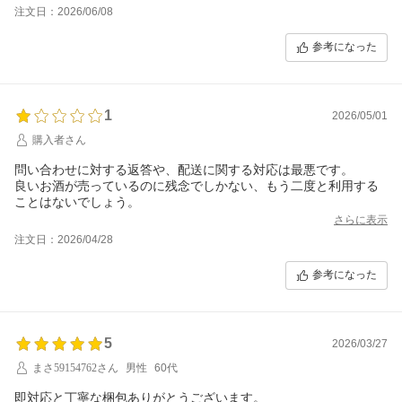
ず、実際に届いたのは「コレクション246」でした。問い合わせた
注文日：2026/06/08
ところ、「商品名に記載されているNoは、現行品の出荷により変
更になる可能性がある」といった説明を受けましたが、この説明
参考になった
は到底受け入れられません。
ルイ・ロデレールのコレクション番号は、単なる在庫管理上の番
号やラベル表記の違いではなく、ブレンドやベースとなる収穫年
1
2026/05/01
に関わる重要な表示です。242と246は同じものではなく、ワイン
を選ぶうえで非常に重要な違いがあります。それを「在庫状況に
購入者さん
よるNoの違い」のように説明されるのは、購入者を軽視している
としか思えません。
問い合わせに対する返答や、配送に関する対応は最悪です。
良いお酒が売っているのに残念でしかない、もう二度と利用する
さらに、私が確認した範囲では、注文したコレクション242と届い
ことはないでしょう。
たコレクション246では流通価格が約2倍ほど違っていました。価
さらに表示
格差がこれほど大きい商品を、事前の確認もなく別番号の商品に
注文日：2026/04/28
差し替えて発送し、それをあたかも軽微な違いであるかのように
説明されたことに、強い不信感と怒りを覚えます。
参考になった
これは単なるミスや表記違いで済ませられる問題ではないと思い
ます。表示されている商品を信頼して購入したにもかかわらず、
実際には別の商品が届き、問い合わせ後の説明も納得できるもの
ではありませんでした。
5
2026/03/27
まさ59154762さん
男性
60代
ワイン、特にシャンパーニュのコレクション番号・ヴィンテー
ジ・ロットの違いを重視して購入される方には、強く注意をおす
即対応と丁寧な梱包ありがとうございます。