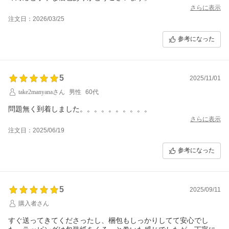
すめします。
さらに表示
注文日：2026/03/25
参考になった
5
2025/11/01
take2manyanaさん
男性
60代
問題無く到着しました。。。。。。。。。。
さらに表示
注文日：2025/06/19
参考になった
5
2025/09/11
購入者さん
すぐ送ってきてくださったし、梱包もしっかりしてて安心でし