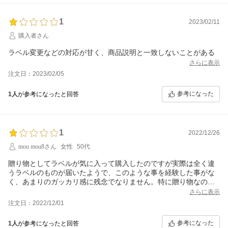
1
2023/02/11
購入者さん
ラベル変更などの対応が甘く、商品説明と一致しないことがある
さらに表示
注文日：2023/02/05
参考になった
1人
が参考になったと回答
1
2022/12/26
mou mou8さん
女性
50代
贈り物としてラベルが気に入って購入したのですが実際は全く違
うラベルのものが届いたようで、このような事を経験した事がな
く、あまりのガッカリ感に残念でなりません。特に贈り物なので
もう少し気遣いがほしかったです。実際の画像を掲載してほし
さらに表示
い。
注文日：2022/12/01
参考になった
1人
が参考になったと回答