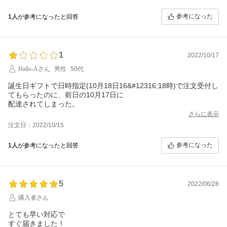
折角格好いいボトルが、、、、残念です。
参考になった
1人
が参考になったと回答
1
2022/10/17
Hallo-Aさん
男性
50代
誕生日ギフトで日時指定(10月18日16&#12316;18時)で注文受付し
てもらったのに、前日の10月17日に
配達されてしまった。
さらに表示
注文日：2022/10/15
参考になった
1人
が参考になったと回答
5
2022/06/28
購入者さん
とても早い対応で
すぐ届きました！