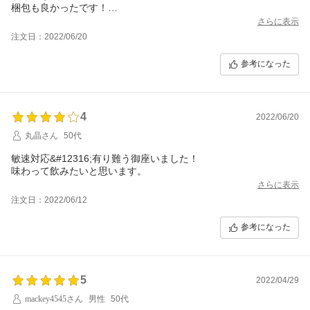
梱包も良かったです！
ありがとうございました
さらに表示
また利用させて頂きたいと思います
注文日：2022/06/20
参考になった
4
2022/06/20
丸晶さん
50代
敏速対応&#12316;有り難う御座いました！
味わって飲みたいと思います。
さらに表示
注文日：2022/06/12
参考になった
5
2022/04/29
mackey4545さん
男性
50代