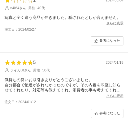
1
2024/03/04
rt4064さん
男性
40代
写真と全く違う商品が届きました。騙されたとしか言えません。
さらに表示
注文日：2024/02/27
参考になった
5
2024/01/19
ライカ00さん
男性
50代
気持ちの良いお取引きありがとうございました。
自分都合で配達がされなかったのですが、その内容を即座に知ら
せてくれたり、対応等も教えてくれ、消費者の事も考えてくれる
ショップさんなんだなぁと思いました。
さらに表示
また、自分の気に入った商品があれば、こちらで購入したいと思
注文日：2024/01/12
います。
参考になった