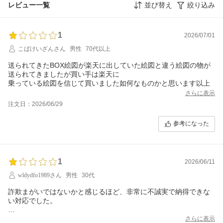
レビュー一覧
並び替え
絞り込み
1
2026/07/01
こばけいざんさん
男性
70代以上
送られてきたBOX絵図が楽天に出していた絵図と違う絵図の物が
送られてきましたが買い手は楽天に
さらに表示
注文日：2026/06/29
参考になった
1
2026/06/11
wldydfo1989さん
男性
30代
詐欺まがいではないかと感じるほど、非常に不誠実で納得できな
い対応でした。
「ルイ・ロデレール コレクション242」を注文したにもかかわら
さらに表示