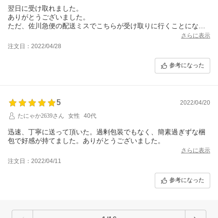
翌日に受け取れました。
ありがとうございました。
ただ、佐川急便の配送ミスでこちらが受け取りに行くことになり
ました。
さらに表示
相性が悪いのか、他の荷物でも同様のことがあり、佐川急便で日
注文日：2022/04/28
時指定で届かなかったミスは２度目です。
注文時に運送会社を選べるとありがたいです。
参考になった
ひょっとして、翌日受取だと佐川急便になるのでしょうか。
お店の評価とは関係ありませんが、ご検討していただけると幸い
です。
5
2022/04/20
たにゃか2639さん
女性
40代
迅速、丁寧に送って頂いた。過剰包装でもなく、簡素過ぎずな梱
包で好感が持てました。ありがとうございました。
さらに表示
注文日：2022/04/11
参考になった