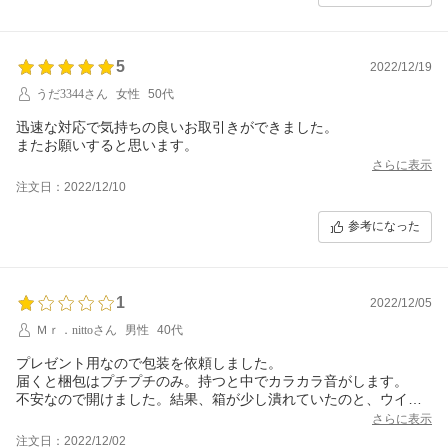
5
2022/12/19
うだ3344さん
女性
50代
迅速な対応で気持ちの良いお取引きができました。
またお願いすると思います。
さらに表示
注文日：2022/12/10
参考になった
1
2022/12/05
Ｍｒ．nittoさん
男性
40代
プレゼント用なので包装を依頼しました。
届くと梱包はプチプチのみ。持つと中でカラカラ音がします。
不安なので開けました。結果、箱が少し潰れていたのと、ウイス
キーの別コックが中で位置からズレて
さらに表示
コロコロと動いてしまっていました。
注文日：2022/12/02