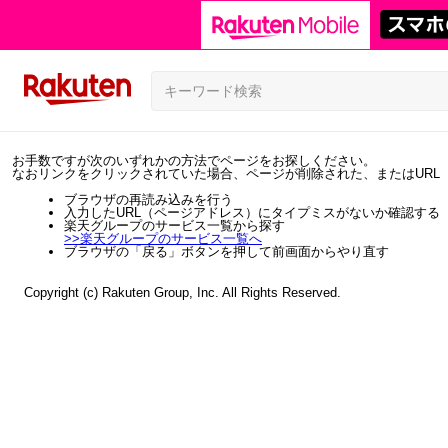
お手数ですが次のいずれかの方法でページをお探しください。
なおリンクをクリックされていた場合、ページが削除された、またはURL
ブラウザの再読み込みを行う
入力したURL（ページアドレス）にタイプミスがないか確認する
楽天グループのサービス一覧から探す
>>
楽天グループのサービス一覧へ
ブラウザの「戻る」ボタンを押して前画面からやり直す
Copyright (c) Rakuten Group, Inc. All Rights Reserved.