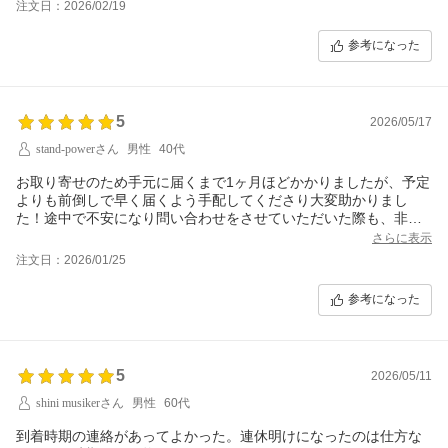
注文日：2026/02/19
参考になった
5
2026/05/17
stand-powerさん
男性
40代
お取り寄せのため手元に届くまで1ヶ月ほどかかりましたが、予定
よりも前倒しで早く届くよう手配してくださり大変助かりまし
た！途中で不安になり問い合わせをさせていただいた際も、非常
に丁寧で安心できるお返事をいただき、終始誠実に対応していた
さらに表示
だけたのが嬉しかったです。時間がかかる商品でも、ここまで細
注文日：2026/01/25
やかにサポートしてもらえると安心感が違いますね。またぜひ利
用したい素晴らしいショップ様です！
参考になった
5
2026/05/11
shini musikerさん
男性
60代
到着時期の連絡があってよかった。連休明けになったのは仕方な