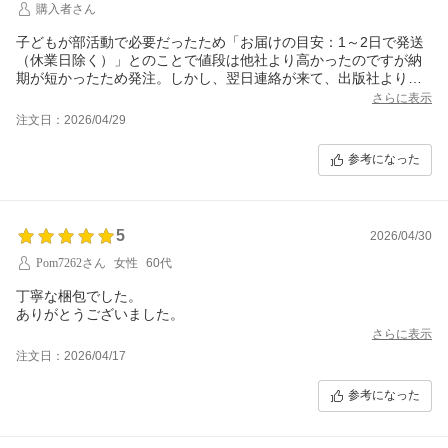
購入者さん
子どもが部活動で必要だったため「お届けの目安：1～2日で発送
（休業日除く）」とのことで値段は他社より高かったのですが納
期が短かったため発注。しかし、翌日連絡が来て、出版社より取
り寄せで13日後に発送、その後2～3日でお届けとなります、との
さらに表示
こと。
注文日：2026/04/29
GWはありますが、発送が遅すぎます。非常に不満です。
参考になった
5
2026/04/30
Pom7262さん
女性
60代
丁寧な梱包でした。
ありがとうございました。
さらに表示
注文日：2026/04/17
参考になった