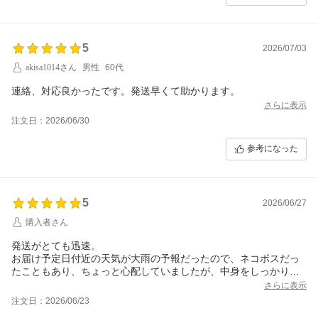
5
2026/07/03
akisa1014さん
男性
60代
連絡、対応良かったです。発送早くて助かります。
さらに表示
注文日：2026/06/30
参考になった
5
2026/06/27
購入者さん
発送がとても迅速。
お届け予定日付近の天気が大雨の予報だったので、ネコポスだっ
たこともあり、ちょっと心配していましたが、中身をしっかりビ
ニールで梱包してくれていたので濡れずにとても綺麗な状態で届
さらに表示
きました。お気遣いありがとうございました。また機会がありま
注文日：2026/06/23
したら利用させて頂きたいショップさんです。