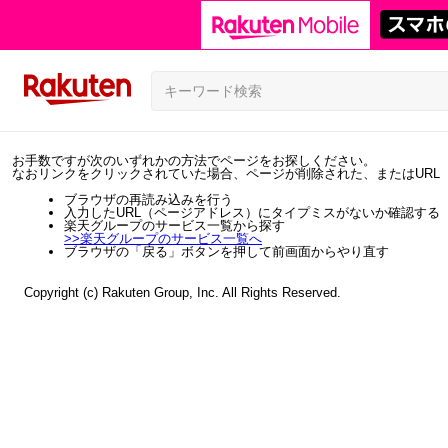
お手数ですが次のいずれかの方法でページをお探しください。
なおリンクをクリックされていた場合、ページが削除された、またはURL
ブラウザの再読み込みを行う
入力したURL（ページアドレス）にタイプミスがないか確認する
楽天グループのサービス一覧から探す
>>
楽天グループのサービス一覧へ
ブラウザの「戻る」ボタンを押して前画面からやり直す
Copyright (c) Rakuten Group, Inc. All Rights Reserved.