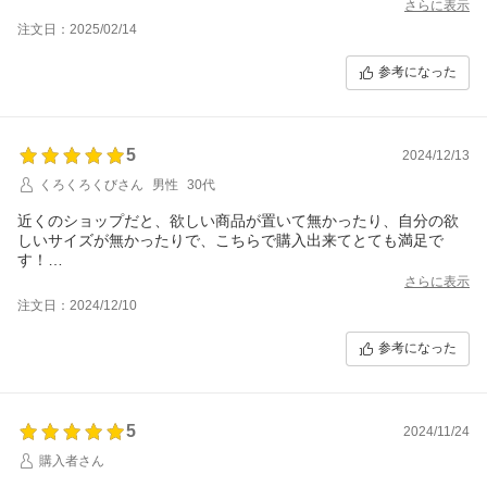
梱包は壊れない様に大変丁寧にして頂いており満足しています。
さらに表示
注文日：2025/02/14
参考になった
5
2024/12/13
くろくろくびさん
男性
30代
近くのショップだと、欲しい商品が置いて無かったり、自分の欲
しいサイズが無かったりで、こちらで購入出来てとても満足で
す！
ありがとうございました。
さらに表示
又、機会があれば宜しくお願い致します。
注文日：2024/12/10
参考になった
5
2024/11/24
購入者さん