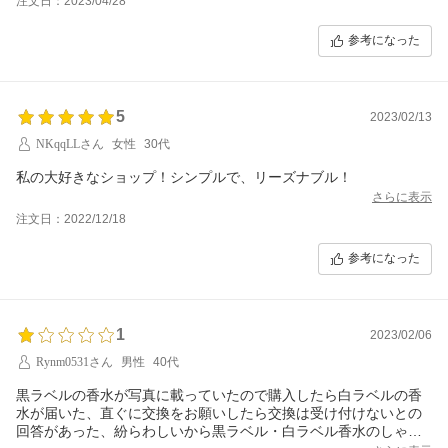
注文日：2023/04/28
たいです。素敵な商品を扱ってるのに勿体ないです。
参考になった
5
2023/02/13
NKqqLLさん
女性
30代
私の大好きなショップ！シンプルで、リーズナブル！
さらに表示
注文日：2022/12/18
参考になった
1
2023/02/06
Rynm0531さん
男性
40代
黒ラベルの香水が写真に載っていたので購入したら白ラベルの香
水が届いた、直ぐに交換をお願いしたら交換は受け付けないとの
回答があった、紛らわしいから黒ラベル・白ラベル香水のしゃし