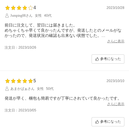
4
2023/10/28
Jumping08さん
女性
40代
前日に注文して、翌日には届きました。
めちゃくちゃ早くて良かったんですが、発送したとのメールがな
かったので、発送状況の確認も出来ない状態でした。
何か届いたよーと主人から仕事中に連絡があり、まさかのこちら
さらに表示
で買ったパーカーでした。
注文日：2023/10/26
後払いの審査が通ったあとに、普通は「発送します」とのメール
が来るはずなんですが、それがなかったのでびっくりしました。
参考になった
スピード発送と商品は良かったんですが、連絡があれば尚良かっ
たです。
主人が電話口で「俺荷物来ること聞いてないよね？」と不審がっ
て仕方なかったので、開けさせたら安心したようです笑
5
2023/10/10
あまかばぁさん
女性
50代
発送が早く、梱包も簡易ですが丁寧にされていて良かったです。
さらに表示
注文日：2023/10/05
参考になった