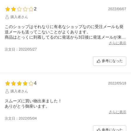
2
2022/06/07
購入者さん
このショップはそれなりに有名なショップなのに受注メールも発
送メールも送ってこないことがよくあります。
商品はとっくに到着してるのに発送から3日後に発送メールが来て
驚きました。
さらに表示
小さなお店でももっとちゃんとしてます。
注文日：2022/05/27
佐川に会員登録してない人はいきなり荷物が届いて再配送の依頼
をしないといけなくなったりするので気をつけてください。
参考になった
楽天アプリの表示もとっくに荷物が届いてるのに「ご注文確認
中」のままでレビューも書けません。
てかECファクトリーから荷物が届くって佐川からメールが来まし
た笑
4
2022/05/18
購入者さん
スムーズに買い物出来ました！
ありがとう御座います。
さらに表示
注文日：2022/05/04
参考になった