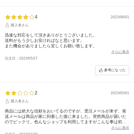
4
2023/06/01
購入者さん
迅速な対応をして頂きありがとうございました。
送料がもう少しお安ければなと思います。
また機会がありましたら宜しくお願い致します。
さらに表示
注文日：2023/05/27
参考になった
2
2023/05/01
購入者さん
商品には絶大な信頼をおいてるのですが、受注メールが来ず、発
送メールは商品が家に到着した後に来ました。突然商品が届いた
のでビックリ。色んなショップを利用してますがこんな事は初め
てです。発送自体は早かったので良かったですが…。他の方のレ
さらに表示
ビューを見るにたまたまではないようなので、改善していただき