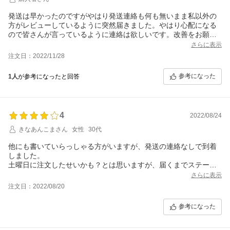
発送は早かったのですがやはり発送連絡も何も無いまま私以外の
方がレビューしているように突然届きました。やはり心配になる
ので皆さんが言っているように連絡は欲しいです。改善をお願い
します。
さらに表示
注文日：2022/11/28
参考になった
1人
が参考になったと回答
4
2022/08/24
きなあんこまさん
女性
30代
他にも書いていらっしゃる方がいますが、発送の連絡なしで到着
しました。
土曜日に注文したせいかも？とは思いますが、届くまでステータ
スが音沙汰なしだったので少し不安でした。
さらに表示
発送は早かったですし、梱包も丁寧だったので連絡がなかった事
注文日：2022/08/20
以外は良かったです。
参考になった