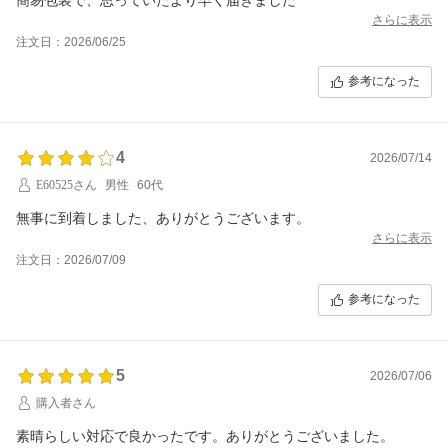
さらに表示
注文日：2026/06/25
参考になった
4
2026/07/14
E60525さん
男性
60代
さらに表示
注文日：2026/07/09
参考になった
5
2026/07/06
購入者さん
素晴らしい対応で良かったです。ありがとうございました。