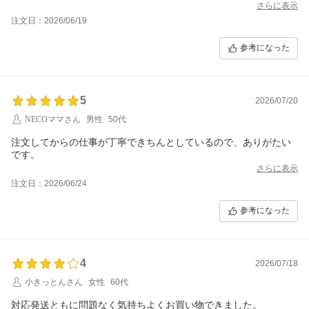
さらに表示
注文日：2026/06/19
参考になった
5
2026/07/20
NECOママさん
男性
50代
注文してからの仕事が丁寧できちんとしているので、ありがたい
です。
さらに表示
注文日：2026/06/24
参考になった
4
2026/07/18
小きっとんさん
女性
60代
対応発送ともに問題なく気持ちよくお買い物できました。