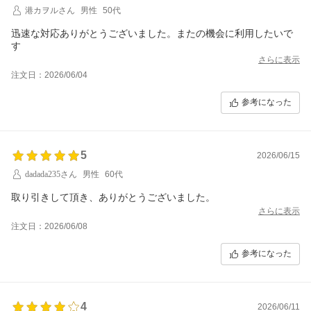
港カヲルさん
男性
50代
迅速な対応ありがとうございました。またの機会に利用したいで
す
さらに表示
注文日：2026/06/04
参考になった
5
2026/06/15
dadada235さん
男性
60代
取り引きして頂き、ありがとうございました。
さらに表示
注文日：2026/06/08
参考になった
4
2026/06/11