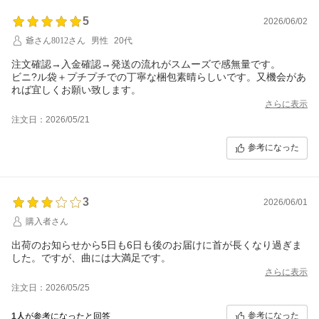
5
2026/06/02
爺さん8012さん
男性
20代
注文確認→入金確認→発送の流れがスムーズで感無量です。
ビニ?ル袋＋プチプチでの丁寧な梱包素晴らしいです。又機会があ
れば宜しくお願い致します。
さらに表示
注文日：2026/05/21
参考になった
3
2026/06/01
購入者さん
出荷のお知らせから5日も6日も後のお届けに首が長くなり過ぎま
した。ですが、曲には大満足です。
さらに表示
注文日：2026/05/25
参考になった
1人
が参考になったと回答