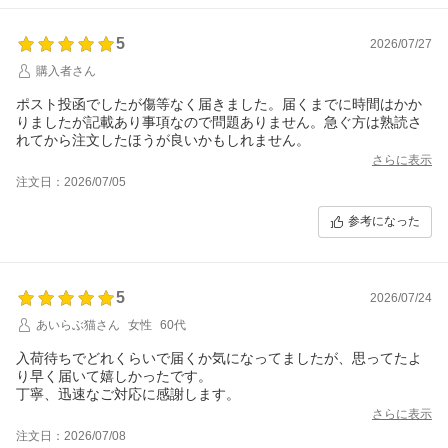
5
2026/07/27
購入者さん
ポスト投函でしたが傷等なく届きました。届くまでに時間はかか
りましたが記載あり事項なので問題ありません。急ぐ方は熟読さ
れてから注文したほうが良いかもしれません。
さらに表示
注文日：2026/07/05
参考になった
5
2026/07/24
あいらぶ猫さん
女性
60代
入荷待ちでどれくらいで届くか気になってましたが、思ってたよ
り早く届いて嬉しかったです。
丁寧、迅速なご対応に感謝します。
さらに表示
注文日：2026/07/08