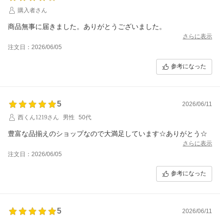
購入者さん
商品無事に届きました。ありがとうございました。
さらに表示
注文日：2026/06/05
参考になった
5
2026/06/11
西くん1219さん
男性
50代
さらに表示
注文日：2026/06/05
参考になった
5
2026/06/11