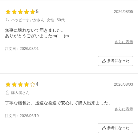
5
2026/08/05
ハッピーすいかさん
女性
50代
無事に壊れないで届きました。
ありがとうございましたm(_ _)m
さらに表示
注文日：2026/08/01
参考になった
4
2026/08/03
購入者さん
丁寧な梱包と、迅速な発送で安心して購入出来ました。
さらに表示
注文日：2026/06/19
参考になった