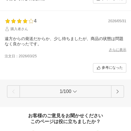
4
2026/05/31
購入者さん
遠方からの発送だからか、少し待ちましたが、商品の状態は問題
なく良かったです。
さらに表示
注文日：2026/03/25
参考になった
1/100
お客様のご意見をお聞かせください
このページは役に立ちましたか？