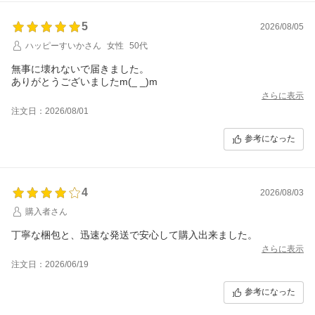
5
2026/08/05
ハッピーすいかさん
女性
50代
無事に壊れないで届きました。
ありがとうございましたm(_ _)m
さらに表示
注文日：2026/08/01
参考になった
4
2026/08/03
購入者さん
丁寧な梱包と、迅速な発送で安心して購入出来ました。
さらに表示
注文日：2026/06/19
参考になった