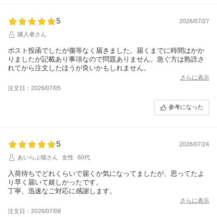
5
2026/07/27
購入者さん
ポスト投函でしたが傷等なく届きました。届くまでに時間はかか
りましたが記載あり事項なので問題ありません。急ぐ方は熟読さ
れてから注文したほうが良いかもしれません。
さらに表示
注文日：2026/07/05
参考になった
5
2026/07/24
あいらぶ猫さん
女性
60代
入荷待ちでどれくらいで届くか気になってましたが、思ってたよ
り早く届いて嬉しかったです。
丁寧、迅速なご対応に感謝します。
さらに表示
注文日：2026/07/08