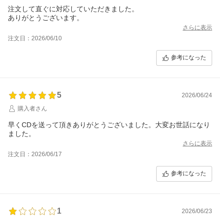
注文して直ぐに対応していただきました。
ありがとうございます。
さらに表示
注文日：2026/06/10
参考になった
5
2026/06/24
購入者さん
早くCDを送って頂きありがとうございました。大変お世話になり
ました。
さらに表示
注文日：2026/06/17
参考になった
1
2026/06/23