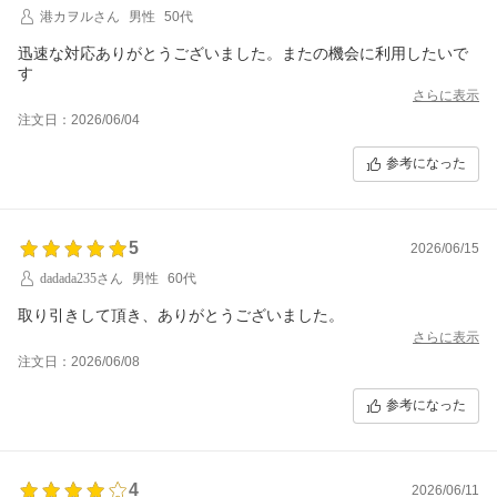
港カヲルさん
男性
50代
迅速な対応ありがとうございました。またの機会に利用したいで
す
さらに表示
注文日：2026/06/04
参考になった
5
2026/06/15
dadada235さん
男性
60代
取り引きして頂き、ありがとうございました。
さらに表示
注文日：2026/06/08
参考になった
4
2026/06/11