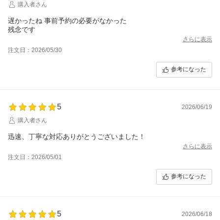
購入者さん
遅かったね 事前予約の必要がなかった
残念です
さらに表示
注文日：2026/05/30
参考になった
5
2026/06/19
購入者さん
迅速、丁寧な対応ありがとうございました！
さらに表示
注文日：2026/05/01
参考になった
5
2026/06/18