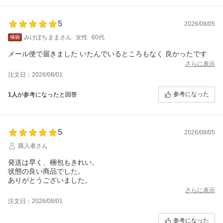
5
2026/08/05
みけぽちままさん
女性
60代
メール便で届きました いたんでいるところもなく 良かったです
さらに表示
注文日：2026/08/01
参考になった
1人
が参考になったと回答
5
2026/08/05
購入者さん
発送は早く、梱包もきれい。
状態の良い商品でした。
ありがとうございました。
さらに表示
注文日：2026/08/01
参考になった