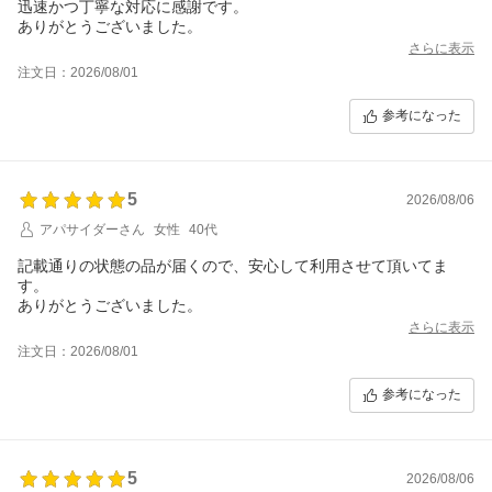
迅速かつ丁寧な対応に感謝です。
ありがとうございました。
さらに表示
注文日：2026/08/01
参考になった
5
2026/08/06
アパサイダーさん
女性
40代
記載通りの状態の品が届くので、安心して利用させて頂いてま
す。
ありがとうございました。
さらに表示
注文日：2026/08/01
参考になった
5
2026/08/06