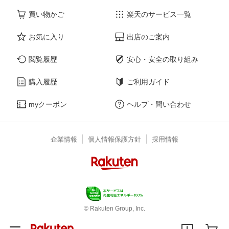
買い物かご
楽天のサービス一覧
お気に入り
出店のご案内
閲覧履歴
安心・安全の取り組み
購入履歴
ご利用ガイド
myクーポン
ヘルプ・問い合わせ
企業情報
個人情報保護方針
採用情報
© Rakuten Group, Inc.