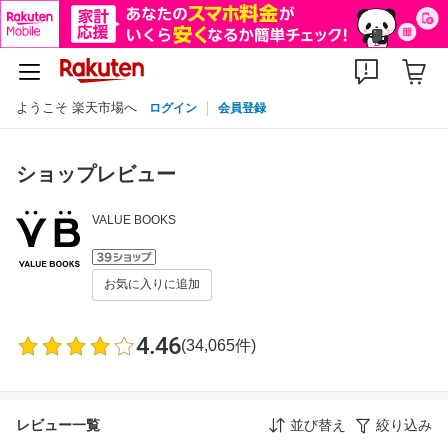
ようこそ 楽天市場へ
ログイン
会員登録
ショップレビュー
VALUE BOOKS
お気に入りに追加
4.46
(34,065件)
レビュー一覧
並び替え
絞り込み