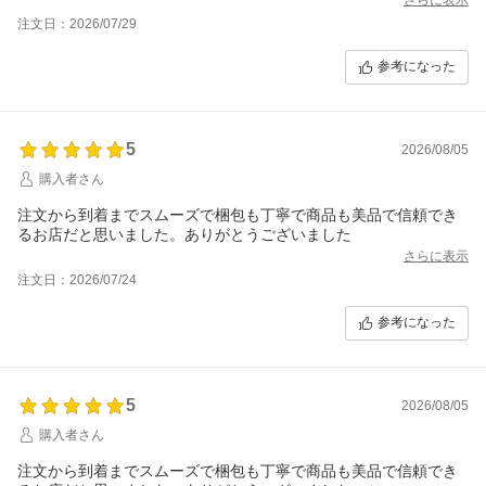
注文日：2026/07/29
参考になった
5
2026/08/05
購入者さん
注文から到着までスムーズで梱包も丁寧で商品も美品で信頼でき
るお店だと思いました。ありがとうございました
さらに表示
注文日：2026/07/24
参考になった
5
2026/08/05
購入者さん
注文から到着までスムーズで梱包も丁寧で商品も美品で信頼でき