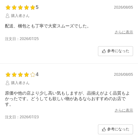
5
2026/08/05
購入者さん
配送、梱包とも丁寧で大変スムーズでした。
さらに表示
注文日：2026/07/25
参考になった
4
2026/08/05
購入者さん
原価や他の店より少し高い気もしますが、品揃えがよく品質もよ
かったです。どうしても欲しい物があるならおすすめのお店で
す。
さらに表示
注文日：2026/07/23
参考になった