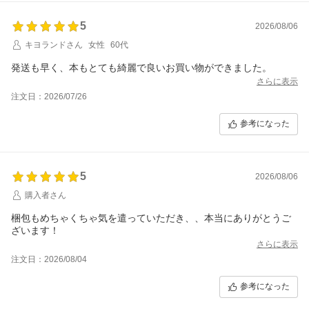
5
2026/08/06
キヨランドさん
女性
60代
発送も早く、本もとても綺麗で良いお買い物ができました。
さらに表示
注文日：2026/07/26
参考になった
5
2026/08/06
購入者さん
梱包もめちゃくちゃ気を遣っていただき、、本当にありがとうご
さらに表示
注文日：2026/08/04
参考になった