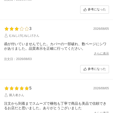
参考になった
3
2026/08/05
むねしげむねしげさん
函が付いていませんでした。カバーの一部破れ、数ページにシワ
がありました。品質表示を正確に行ってください。
さらに表示
注文日：2026/08/03
参考になった
5
2026/08/05
購入者さん
注文から到着までスムーズで梱包も丁寧で商品も美品で信頼でき
るお店だと思いました。ありがとうございました
さらに表示