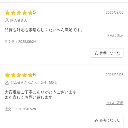
5
2026/08/06
購入者さん
品質も対応も素晴らしくたいへん満足です。
さらに表示
注文日：2025/09/24
参考になった
5
2026/08/06
ジム好きさんさん
女性
50代
大変迅速ご丁寧にありがとうございます
また宜しくお願い致します
さらに表示
注文日：2026/07/28
参考になった