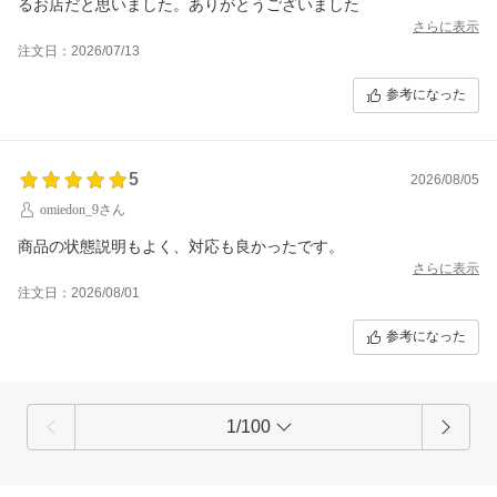
るお店だと思いました。ありがとうございました
さらに表示
注文日：2026/07/13
参考になった
5
2026/08/05
omiedon_9さん
商品の状態説明もよく、対応も良かったです。
さらに表示
注文日：2026/08/01
参考になった
1/100