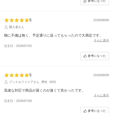
参考になった
5
2026/08/09
購入者さん
物に不備は無く、予定通りに送ってもらったので大満足です。
さらに表示
注文日：2026/07/25
参考になった
5
2026/08/09
プックルファイアさん
男性
40代
迅速な対応で商品が届くのが速くて良かったです。
さらに表示
注文日：2026/07/28
参考になった