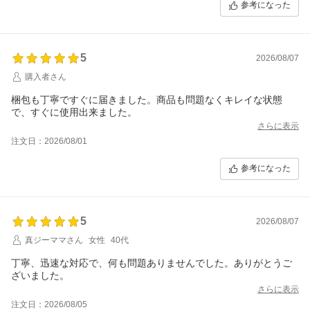
参考になった
5
2026/08/07
購入者さん
梱包も丁寧ですぐに届きました。商品も問題なくキレイな状態
で、すぐに使用出来ました。
さらに表示
注文日：2026/08/01
参考になった
5
2026/08/07
真ジーママさん
女性
40代
丁寧、迅速な対応で、何も問題ありませんでした。ありがとうご
ざいました。
さらに表示
注文日：2026/08/05