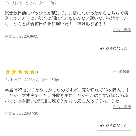
りおたこうさん
女性
40代
試合数日前にバッシュが破けて、お店になかったからこちらで購
入して、どうにか試合に間に合わないかなと願いながら注文した
ら、なんと試合前日の夜に届いた！！神対応すぎる！！
大好きです！！
さらに表示
注文日：2026/08/05
参考になった
5
2026/08/07
kuro02112300さん
女性
50代
本当は27センチが欲しかったのですが、売り切れで26を購入しま
したが、大丈夫でした。外履き用にしたかったのですが試合の時
バッシュを脱いだ時用に履くとかなり気に入ってくれました。ブ
ルーはいい色でした。
さらに表示
注文日：2026/07/30
参考になった