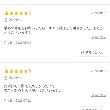
5
2026/08/07
購入者さん
早めの発送をお願いしたら、すぐに発送して頂きました。ありが
とうございます！
さらに表示
注文日：2026/08/04
参考になった
5
2026/08/07
購入者さん
お値打ちに変えて嬉しかったです
素早い対応もありがとうございました
さらに表示
注文日：2026/07/11