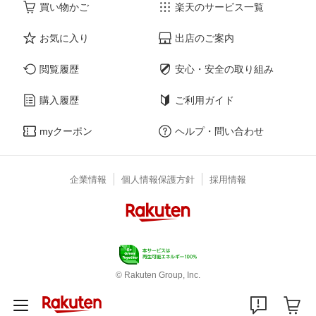
買い物かご
楽天のサービス一覧
お気に入り
出店のご案内
閲覧履歴
安心・安全の取り組み
購入履歴
ご利用ガイド
myクーポン
ヘルプ・問い合わせ
企業情報
個人情報保護方針
採用情報
© Rakuten Group, Inc.