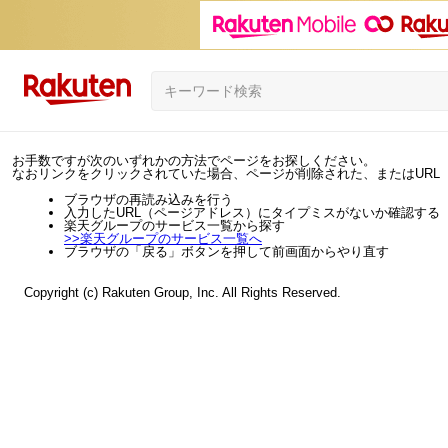
お手数ですが次のいずれかの方法でページをお探しください。
なおリンクをクリックされていた場合、ページが削除された、またはURL
ブラウザの再読み込みを行う
入力したURL（ページアドレス）にタイプミスがないか確認する
楽天グループのサービス一覧から探す
>>
楽天グループのサービス一覧へ
ブラウザの「戻る」ボタンを押して前画面からやり直す
Copyright (c) Rakuten Group, Inc. All Rights Reserved.