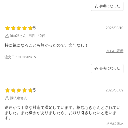
参考になった
5
2026/08/10
hien23さん
男性
40代
特に気になることも無かったので、文句なし！
さらに表示
注文日：2026/05/15
参考になった
5
2026/08/09
購入者さん
迅速かつ丁寧な対応で満足しています。梱包もきちんとされてい
ました。また機会がありましたら、お取り引きしたいと思いま
す。
さらに表示