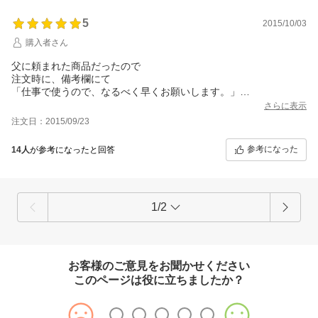
5
2015/10/03
購入者さん
父に頼まれた商品だったので
注文時に、備考欄にて
「仕事で使うので、なるべく早くお願いします。」
と書かせて頂きました。
さらに表示
翌日には発送して頂け、助かりました。
注文日：2015/09/23
又、機会がありましたら宜しくお願いします。
参考になった
14人
が参考になったと回答
1/2
お客様のご意見をお聞かせください
このページは役に立ちましたか？