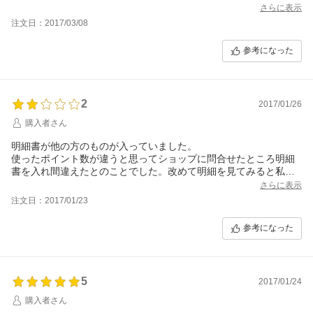
さらに表示
注文日：2017/03/08
参考になった
2
2017/01/26
購入者さん
明細書が他の方のものが入っていました。
使ったポイント数が違うと思ってショップに問合せたところ明細
書を入れ間違えたとのことでした。改めて明細を見てみると私の
名前と住所ではありませんでした。明細の金額の部分しかみてな
さらに表示
かったのでそれまで気が付きませんでした。こんなことあっては
注文日：2017/01/23
いけませんよね。長年楽天ショップを利用していますが初めてで
した。個人情報の漏えいです。残念ですがこのようなズサンな管
参考になった
理では今後こちらのショップの利用は控えたいと思います。
5
2017/01/24
購入者さん