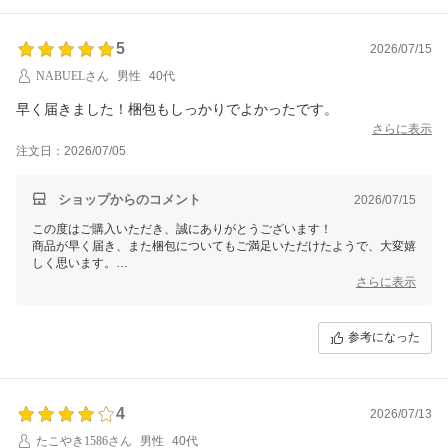
5
2026/07/15
NABUELさん
男性
40代
早く届きました！梱包もしっかりでよかったです。
さらに表示
注文日：2026/07/05
ショップからのコメント
2026/07/15
この度はご購入いただき、誠にありがとうございます！
商品が早く届き、また梱包についてもご満足いただけたようで、大変嬉
しく思います。
これからも迅速かつ丁寧な対応を心がけてまいりますので、今後ともよ
さらに表示
ろしくお願いいたします。
ぜひまたのご利用をお待ちしております！
参考になった
4
2026/07/13
たこやき1586さん
男性
40代