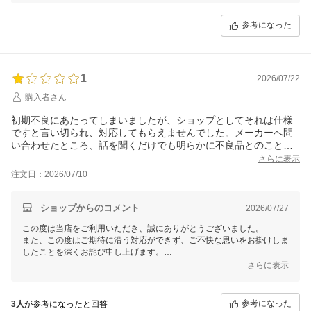
参考になった
1
2026/07/22
購入者さん
初期不良にあたってしまいましたが、ショップとしてそれは仕様
ですと言い切られ、対応してもらえませんでした。メーカーへ問
い合わせたところ、話を聞くだけでも明らかに不良品とのこと
で、即交換対応となりました。
さらに表示
当ショップの対応は本当に不親切なものでした。
注文日：2026/07/10
ショップからのコメント
2026/07/27
この度は当店をご利用いただき、誠にありがとうございました。
また、この度はご期待に沿う対応ができず、ご不快な思いをお掛けしま
したことを深くお詫び申し上げます。
お問い合わせ時には、お送りいただいた動画をもとにメーカー仕様の可
さらに表示
能性をご案内いたしましたが、その後メーカーにて不具合と判断された
とのこと、結果としてご不便をお掛けしましたことを重ねてお詫び申し
上げます。
参考になった
3人
が参考になったと回答
今回いただきました貴重なご意見を真摯に受け止め、今後はより適切な