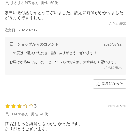
まるまる7972さん
男性
60代
素早い送付ありがとうございました。設定に時間がかかりました
がうまく行きました。
さらに表示
注文日：2026/07/06
ショップからのコメント
2026/07/22
この度はご購入いただき、誠にありがとうございます！
お届けが迅速であったことについてのお言葉、大変嬉しく思います。
設定に少しお時間がかかったとのことですが、無事にうまく動作したと
さらに表示
のことを伺い、安心いたしました。
今後もお客様に満足いただける商品とサービスをお届けできるよう努力
参考になった
してまいりますので、またのご利用を心よりお待ちしております。
ありがとうございました！
3
2026/07/20
H.M.55さん
男性
40代
商品はもっと綺麗なものがよかったです。
ありがとうございます。