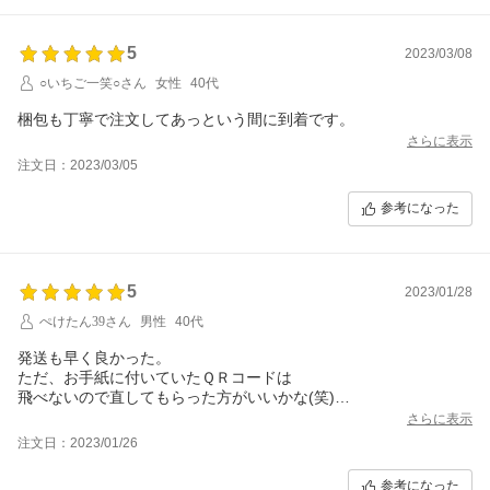
5
2023/03/08
○いちご一笑○さん
女性
40代
梱包も丁寧で注文してあっという間に到着です。
さらに表示
注文日：2023/03/05
参考になった
5
2023/01/28
ぺけたん39さん
男性
40代
発送も早く良かった。
ただ、お手紙に付いていたＱＲコードは
飛べないので直してもらった方がいいかな(笑)
ありがとうございました(´ω`)
さらに表示
注文日：2023/01/26
参考になった