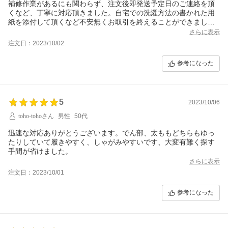
補修作業があるにも関わらず、注文後即発送予定日のご連絡を頂
くなど、丁寧に対応頂きました。自宅での洗濯方法の書かれた用
紙を添付して頂くなど不安無くお取引を終えることができまし
た。今後もお世話になりたいと思いましたので、宜しくお願い致
さらに表示
します。
注文日：2023/10/02
参考になった
5
2023/10/06
toho-tohoさん
男性
50代
迅速な対応ありがとうございます。でん部、太ももどちらもゆっ
たりしていて履きやすく、しゃがみやすいです、大変有難く探す
手間が省けました。
さらに表示
注文日：2023/10/01
参考になった