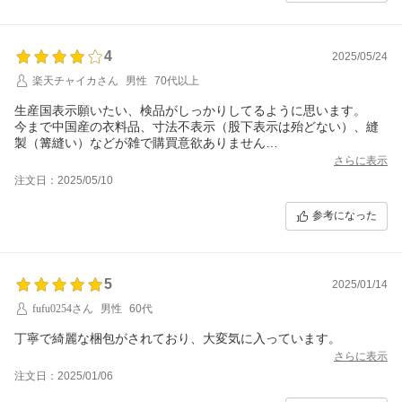
4
2025/05/24
楽天チャイカさん
男性
70代以上
生産国表示願いたい、検品がしっかりしてるように思います。
今まで中国産の衣料品、寸法不表示（股下表示は殆どない）、縫
製（篝縫い）などが雑で購買意欲ありません
でしたが、日本人の検品は中国産でも（縫製機械は日本製なは
さらに表示
ず）購入者は納得できると思います。
注文日：2025/05/10
参考になった
5
2025/01/14
fufu0254さん
男性
60代
丁寧で綺麗な梱包がされており、大変気に入っています。
さらに表示
注文日：2025/01/06