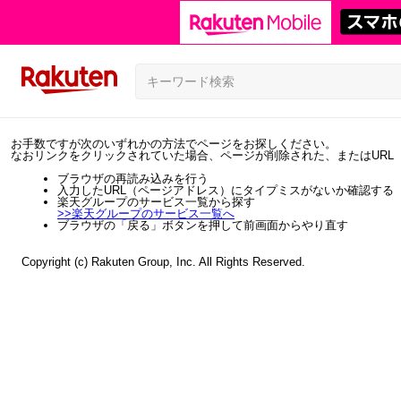
お手数ですが次のいずれかの方法でページをお探しください。
なおリンクをクリックされていた場合、ページが削除された、またはURL
ブラウザの再読み込みを行う
入力したURL（ページアドレス）にタイプミスがないか確認する
楽天グループのサービス一覧から探す
>>
楽天グループのサービス一覧へ
ブラウザの「戻る」ボタンを押して前画面からやり直す
Copyright (c) Rakuten Group, Inc. All Rights Reserved.