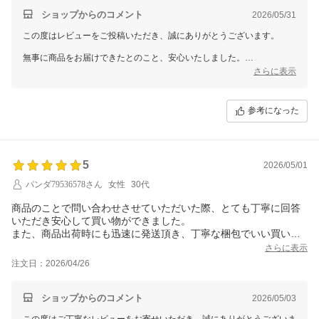
ショップからのコメント
2026/05/31
この度はレビューをご投稿いただき、誠にありがとうございます。
無事に商品をお届けできたとのこと、安心いたしました。
さらに表示
また、ご丁寧なお言葉をいただき大変嬉しく思っております。
これからも安心してお買い物をお楽しみいただけるよう努めてまいりま
参考になった
すので、また機会がございましたらぜひご利用くださいませ。
今後ともどうぞよろしくお願いいたします。
5
2026/05/01
パンダ79536578さん
女性
30代
商品のことで問い合わせさせていただいた際、とても丁寧に回答
いただき安心して買い物ができました。
また、商品出荷時にも迅速に発送頂き、丁寧な梱包でいい買い物
をさせていただきました。
さらに表示
注文日：2026/04/26
ショップからのコメント
2026/05/03
この度はご丁寧なレビューをお寄せいただき、誠にありがとうございま