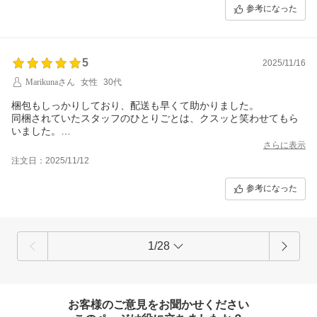
参考になった
5
2025/11/16
Marikunaさん
女性
30代
梱包もしっかりしており、配送も早くて助かりました。
同梱されていたスタッフのひとりごとは、クスッと笑わせてもら
いました。
他にも気になる器があったので、レビュークーポンがいただける
さらに表示
のは嬉しいです。
注文日：2025/11/12
参考になった
1/28
お客様のご意見をお聞かせください