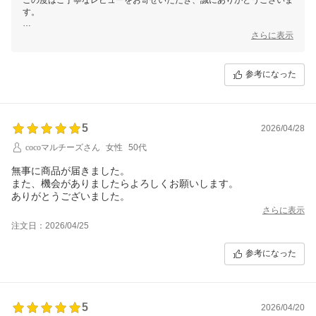
す。
安心してお買い物いただけたとお聞きでき、とても嬉しく拝見いたしま
さらに表示
した。
また、発送や梱包についてもお褒めいただき、スタッフ一同大変励みに
なっております。
参考になった
これからも気持ちよくお買い物をしていただけるよう努めてまいりま
す。
またのご縁を心よりお待ちしております。
5
2026/04/28
cocoマルチーズさん
女性
50代
無事に商品が届きました。
また、機会がありましたらよろしくお願いします。
ありがとうございました。
さらに表示
注文日：2026/04/25
参考になった
5
2026/04/20