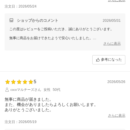
注文日：2026/05/24
ショップからのコメント
2026/05/31
この度はレビューをご投稿いただき、誠にありがとうございます。
無事に商品をお届けできたようで安心いたしました。
さらに表示
また、対応につきましても温かいお言葉をいただき、大変嬉しく思って
おります。
参考になった
これからも気持ちよくお買い物をしていただけるよう努めてまいります
ので、また機会がございましたらぜひご利用くださいませ。
今後ともどうぞよろしくお願いいたします。
5
2026/05/26
cocoマルチーズさん
女性
50代
無事に商品が届きました。
また、機会がありましたらよろしくお願いします。
ありがとうございました。
さらに表示
注文日：2026/05/19