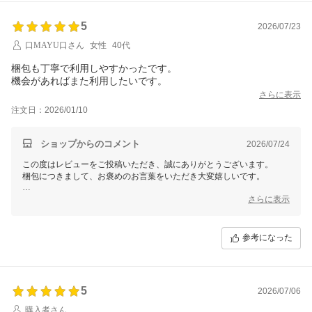
5
2026/07/23
口MAYU口さん
女性
40代
梱包も丁寧で利用しやすかったです。
機会があればまた利用したいです。
さらに表示
注文日：2026/01/10
ショップからのコメント
2026/07/24
この度はレビューをご投稿いただき、誠にありがとうございます。
梱包につきまして、お褒めのお言葉をいただき大変嬉しいです。
また、「機会があればまた利用したい」とのお言葉は、私どもにとって
さらに表示
何よりの励みです。これからも安心してお買い物をお楽しみいただける
よう、丁寧な対応を心がけてまいります。
参考になった
またのご縁を心よりお待ちしております。
5
2026/07/06
購入者さん