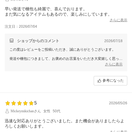
早い発送で梱包も綺麗で、喜んでおります。
まだ気になるアイテムもあるので、楽しみにしています。
さらに表示
注文日：2026/07/04
ショップからのコメント
2026/07/18
この度はレビューをご投稿いただき、誠にありがとうございます。
発送や梱包につきまして、お褒めのお言葉をいただき大変嬉しく思って
おります。
さらに表示
また、気になるアイテムもあるとのこと、とても励みになるお言葉をあ
りがとうございます。
参考になった
これからも安心してお買い物をお楽しみいただけるよう、丁寧な対応を
心がけてまいります。
またのご縁を心よりお待ちしております。
5
2026/05/26
Mickeymikichanさん
女性
50代
迅速な対応ありがとうございました。また機会がありましたらよ
ろしくお願いします。
さらに表示