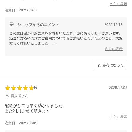
さらに表示
注文日：2025/12/11
ショップからのコメント
2025/12/13
この度は温かいお言葉をお寄せいただき、誠にありがとうございます。
迅速な対応や同封のご案内についてもご満足いただけたとのこと、大変
嬉しく拝見いたしました。
さらに表示
「とても良いお店」と感じていただけたことは、何よりの励みです。
これからも、ささやかではありますが、続けていきたいと思っている取
り組みですので、
参考になった
今後も楽しんでいただけましたら幸いです。
今後ともどうぞよろしくお願いいたします。
ありがとうございました
5
2025/12/08
購入者さん
配送がとても早く助かりました
また利用させて頂きます
さらに表示
注文日：2025/12/05