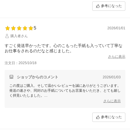
またのご利用を心よりお待ちしております。
参考になった
5
2026/01/01
購入者さん
すごく発送早かったです。心のこもった手紙も入っていて丁寧な
お仕事をされるのだなと感じました。
さらに表示
注文日：2025/10/18
ショップからのコメント
2026/01/03
この度はご購入、そして温かいレビューを誠にありがとうございます。
発送の速さや、同封のお手紙についてもお言葉をいただき、とても嬉し
く拝見いたしました。
さらに表示
その時々ではありますが、少しでも気持ちが伝わればと思い、お手紙を
添えさせていただくことがあります。
丁寧な仕事と感じていただけたこと、何よりの励みです。
参考になった
またのご利用を心よりお待ちしております。
ありがとうございました。