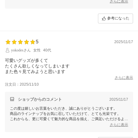
梱包について「とても丁寧」と感じていただけて、大変嬉しく思ってお
さらに表示
ります。
すぐにお使いになるご予定ではないとのことですが、使う日を楽しみに
していただけていること、とても励みになります。
参考になった
いざ出番が来たときに、「選んでよかった」と思っていただけるような
アイテムでありますように。
これからの暮らしの中で、心地よく寄り添ってくれますよう願っており
5
ます。
2025/11/17
yokodesさん
女性
40代
今後ともどうぞよろしくお願いいたします。
可愛いグッズが多くて
たくさん欲しくなってしまいます
また色々見てみようと思います
さらに表示
注文日：2025/11/10
ショップからのコメント
2025/11/17
この度は嬉しいお言葉をいただき、誠にありがとうございます。
商品のラインナップをお気に召していただけて、とても光栄です。
これからも、更に可愛くて魅力的な商品を揃え、ご満足いただけるよう
努めてまいります。ぜひまたお時間のある際に、色々とご覧になってみ
さらに表示
てください。心よりお待ちしております。