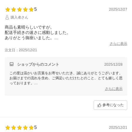
5
2025/12/27
購入者さん
商品も素晴らしいですが。
配送手続きの速さに感動しました。
ありがとう御座いました。
プレゼント（商品）も相手方に喜んで頂けました。
さらに表示
ありがとう御座いました。
注文日：2025/12/21
ショップからのコメント
2025/12/28
この度は温かいお言葉をお寄せいただき、誠にありがとうございます。
お届けまでの流れを含め、ご満足いただけたとのこと、とても嬉しく思
っております。
また、大切な贈り物としてお選びいただき、お相手の方にも喜んでいた
さらに表示
だけたと伺い、安心いたしました。
今後も気持ちよくお買い物いただけるよう努めてまいります。
参考になった
ありがとうございました。
5
2025/12/21