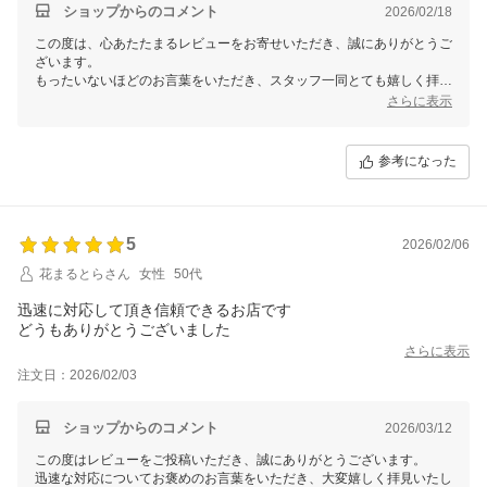
何までありがとうございました?
ショップからのコメント
2026/02/18
この度は、心あたたまるレビューをお寄せいただき、誠にありがとうご
ざいます。
もったいないほどのお言葉をいただき、スタッフ一同とても嬉しく拝見
いたしました。
さらに表示
無事にクッキー作りができたとお聞きし、私たちもほっとしておりま
す。
参考になった
娘さんが一生懸命袋詰めされたご様子が目に浮かび、思わず笑顔になり
ました。
大切な日の準備のお手伝いを少しでもさせていただけたこと、本当に光
栄です。
5
2026/02/06
また次の楽しいお菓子作りの機会にも、思い出していただけましたら嬉
花まるとらさん
女性
50代
しいです。
迅速に対応して頂き信頼できるお店です
この度はこちらこそ、ありがとうございました。
どうもありがとうございました
さらに表示
注文日：2026/02/03
ショップからのコメント
2026/03/12
この度はレビューをご投稿いただき、誠にありがとうございます。
迅速な対応についてお褒めのお言葉をいただき、大変嬉しく拝見いたし