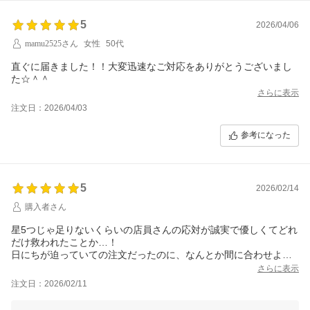
5
2026/04/06
mamu2525さん
女性
50代
直ぐに届きました！！大変迅速なご対応をありがとうございまし
た☆＾＾
さらに表示
注文日：2026/04/03
参考になった
5
2026/02/14
購入者さん
星5つじゃ足りないくらいの店員さんの応対が誠実で優しくてどれ
だけ救われたことか…！
日にちが迫っていての注文だったのに、なんとか間に合わせよう
と色々な手段をとっていただいたお陰で無事に作ることができま
さらに表示
した！！
注文日：2026/02/11
教えていただいたネコの目や耳などチョコ部分は間に合いません
でしたが、娘一生懸命袋詰めしていました！ほんっとうに何から