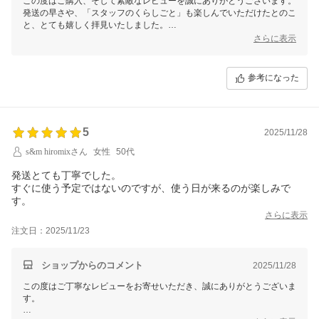
この度はご購入、そして素敵なレビューを誠にありがとうございます。
発送の早さや、「スタッフのくらしごと」も楽しんでいただけたとのこ
と、とても嬉しく拝見いたしました。
クスッと笑っていただけたこと、ほっこりしていただけたことが何より
さらに表示
の励みです。
またご縁がございましたら、どうぞよろしくお願いいたします。
参考になった
ありがとうございました。
5
2025/11/28
s&m hiromixさん
女性
50代
発送とても丁寧でした。
すぐに使う予定ではないのですが、使う日が来るのが楽しみで
す。
さらに表示
注文日：2025/11/23
ショップからのコメント
2025/11/28
この度はご丁寧なレビューをお寄せいただき、誠にありがとうございま
す。