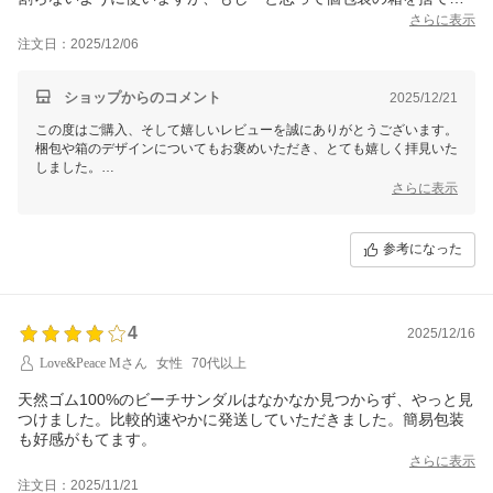
にとってます。
さらに表示
大事に楽しんで使いたいと思います。
注文日：2025/12/06
ショップからのコメント
2025/12/21
この度はご購入、そして嬉しいレビューを誠にありがとうございます。
梱包や箱のデザインについてもお褒めいただき、とても嬉しく拝見いた
しました。
さらに表示
大切にお使いいただこうとされているお気持ちが伝わり、心が温かくな
りました。
ぜひ日々の暮らしの中で、楽しみながらご愛用くださいね。
参考になった
またのご利用を心よりお待ちしております。
ありがとうございました。
4
2025/12/16
Love&Peace Mさん
女性
70代以上
天然ゴム100%のビーチサンダルはなかなか見つからず、やっと見
つけました。比較的速やかに発送していただきました。簡易包装
も好感がもてます。
さらに表示
注文日：2025/11/21