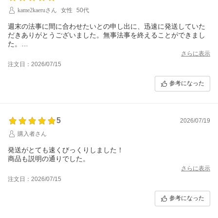
kame2kaeruさん
女性
50代
週末の法事に間に合わせたいとの申し出に、迅速に発送していた
だきありがとうございました。無事法事を終えることができまし
た。
ご丁寧な一筆箋にも、ほっこりしました。機会があればまた購入
さらに表示
させていただきます。
注文日：2026/07/15
参考になった
5
2026/07/19
購入者さん
発送がとても速くびっくりしました！
商品も説明の通りでした。
さらに表示
注文日：2026/07/15
参考になった