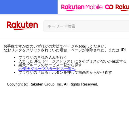
お手数ですが次のいずれかの方法でページをお探しください。
なおリンクをクリックされていた場合、ページが削除された、またはURL
ブラウザの再読み込みを行う
入力したURL（ページアドレス）にタイプミスがないか確認する
楽天グループのサービス一覧から探す
>>
楽天グループのサービス一覧へ
ブラウザの「戻る」ボタンを押して前画面からやり直す
Copyright (c) Rakuten Group, Inc. All Rights Reserved.