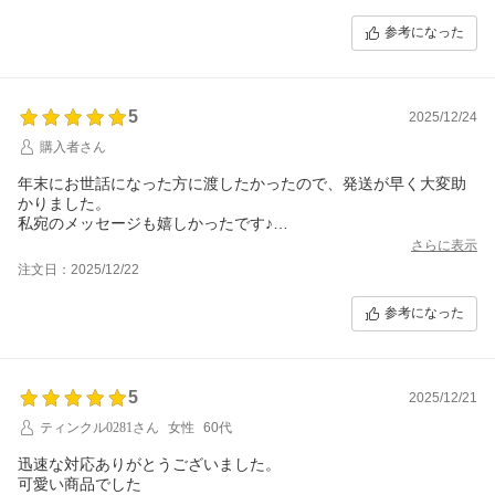
参考になった
5
2025/12/24
購入者さん
年末にお世話になった方に渡したかったので、発送が早く大変助
かりました。
私宛のメッセージも嬉しかったです♪
ありがとうございました！
さらに表示
また機会がありましたら注文したいと思います。
注文日：2025/12/22
参考になった
5
2025/12/21
ティンクル0281さん
女性
60代
迅速な対応ありがとうございました。
可愛い商品でした