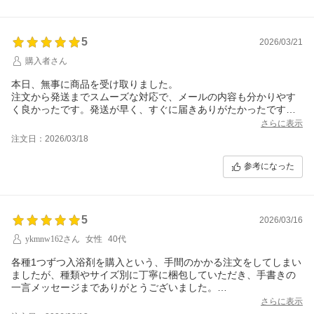
5
2026/03/21
購入者さん
本日、無事に商品を受け取りました。
注文から発送までスムーズな対応で、メールの内容も分かりやす
く良かったです。発送が早く、すぐに届きありがたかったです。
丁寧に梱包された素敵な商品と心温まるメッセージカード。今回
さらに表示
も満足のいく買い物ができました。ありがとうございました。ま
注文日：2026/03/18
た機会がありましたら利用させていただきます。
参考になった
5
2026/03/16
ykmnw162さん
女性
40代
各種1つずつ入浴剤を購入という、手間のかかる注文をしてしまい
ましたが、種類やサイズ別に丁寧に梱包していただき、手書きの
一言メッセージまでありがとうございました。
この中からお気に入りを見つけて、また注文させていただきま
さらに表示
す！