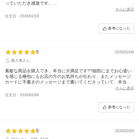
っていただき感激です。
発送も早かったです。
さらに表示
注文日：2026/02/18
参考になった
5
2026/02/09
購入者さん
素敵な商品を購入でき、本当に大満足です??細部にまでお心遣い
を感じる梱包にもお店の方のお気持ちが伝わり、またメッセージ
カードに手書きのメッセージまで書いてくださっていて、本当に
嬉しく拝読いたしました。
さらに表示
注文日：2026/02/06
こちらで購入しましたお品はプレゼント用ですが喜んでくださる
と思います。
参考になった
こんなにも温かい気持ちになるお買い物は久しぶりです。本当に
5
2026/02/03