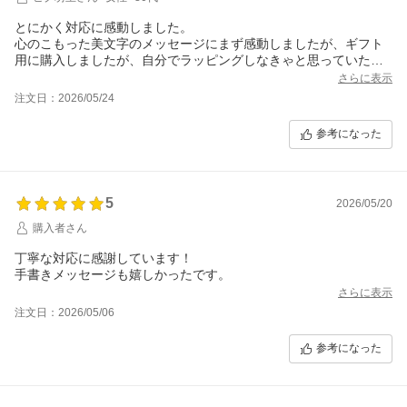
とにかく対応に感動しました。
心のこもった美文字のメッセージにまず感動しましたが、ギフト
用に購入しましたが、自分でラッピングしなきゃと思っていたと
ころ、ギフト包装のご依頼が多い商品なので、、ときめ細やかな
さらに表示
配慮で手提げバックを同封してくださり、本当に素晴らしい対応
注文日：2026/05/24
に感動しました！
担当者様へこの感謝が届きますように。
参考になった
また絶対に利用します！！
5
2026/05/20
購入者さん
丁寧な対応に感謝しています！
手書きメッセージも嬉しかったです。
さらに表示
注文日：2026/05/06
参考になった